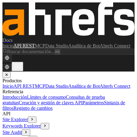
Docs
Inicio
API REST
MCP
Data Studio
Analítica de Bot
Ahrefs Connect
Buscar documentación...
⌘K
✕
Productos
Inicio
API REST
MCP
Data Studio
Analítica de Bot
Ahrefs Connect
Referencia
Introducción
Límites de consumo
Consultas de prueba
gratuitas
Creación y gestión de claves API
Parámetros
Sintaxis de
filtros
Registro de cambios
API
Site Explorer
Keywords Explorer
Site Audit