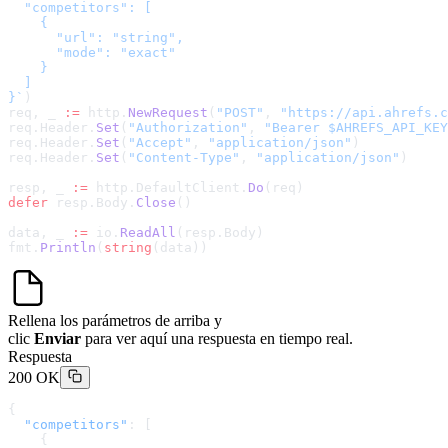
  "competitors": [

    {

      "url": "string",

      "mode": "exact"

    }

  ]

}
`
)
req, _ 
:=
 http.
NewRequest
(
"POST"
, 
"
https://api.ahrefs.c
req.Header.
Set
(
"Authorization"
, 
"Bearer $AHREFS_API_KEY
req.Header.
Set
(
"Accept"
, 
"application/json"
)
req.Header.
Set
(
"Content-Type"
, 
"application/json"
)
resp, _ 
:=
 http.DefaultClient.
Do
(req)
defer
 resp.Body.
Close
()
data, _ 
:=
 io.
ReadAll
(resp.Body)
fmt.
Println
(
string
(data))
Rellena los parámetros de arriba y
clic
Enviar
para ver aquí una respuesta en tiempo real.
Respuesta
200 OK
{
  "competitors"
: [
    {