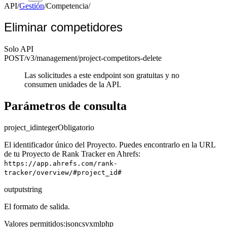
API
/
Gestión
/
Competencia
/
Eliminar competidores
Solo API
POST
/v3/management
/project-competitors-delete
Las solicitudes a este endpoint son gratuitas y no
consumen unidades de la API.
Parámetros de consulta
project_id
integer
Obligatorio
El identificador único del Proyecto. Puedes encontrarlo en la URL
de tu Proyecto de Rank Tracker en Ahrefs:
https://app.ahrefs.com/rank-
tracker/overview/#project_id#
output
string
El formato de salida.
Valores permitidos
:
json
csv
xml
php