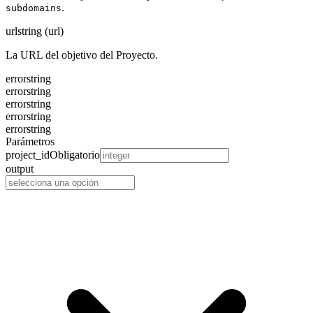
.
subdomains
url
string (url)
La URL del objetivo del Proyecto.
error
string
error
string
error
string
error
string
error
string
Parámetros
project_id
Obligatorio
output