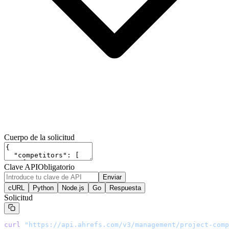
Cuerpo de la solicitud
Clave API
Obligatorio
Enviar
cURL
Python
Node.js
Go
Respuesta
Solicitud
curl
 "
https://api.ahrefs.com/v3/management/project-comp