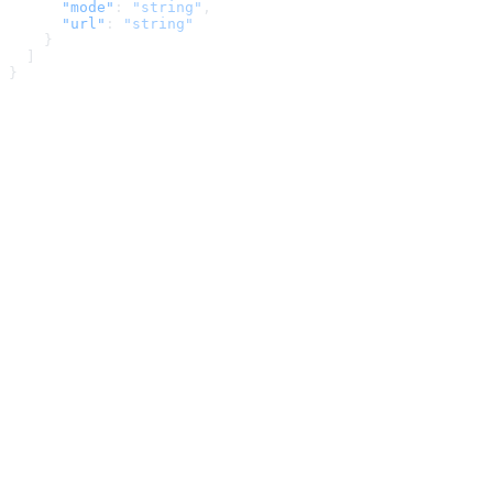
      "mode"
: 
"string"
,
      "url"
: 
"string"
    }
  ]
}