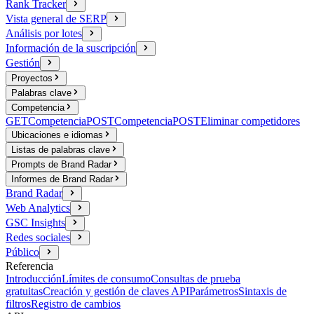
Rank Tracker
Vista general de SERP
Análisis por lotes
Información de la suscripción
Gestión
Proyectos
Palabras clave
Competencia
GET
Competencia
POST
Competencia
POST
Eliminar competidores
Ubicaciones e idiomas
Listas de palabras clave
Prompts de Brand Radar
Informes de Brand Radar
Brand Radar
Web Analytics
GSC Insights
Redes sociales
Público
Referencia
Introducción
Límites de consumo
Consultas de prueba
gratuitas
Creación y gestión de claves API
Parámetros
Sintaxis de
filtros
Registro de cambios