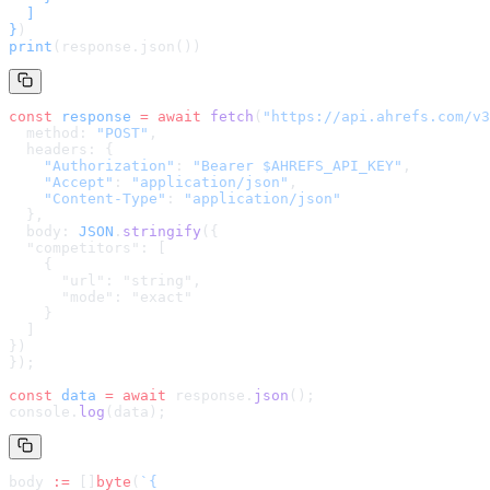
  ]

}
)
print
(response.json())
const
 response
 =
 await
 fetch
(
"
https://api.ahrefs.com/v3
  method: 
"POST"
,
  headers: {
    "Authorization"
: 
"Bearer $AHREFS_API_KEY"
,
    "Accept"
: 
"application/json"
,
    "Content-Type"
: 
"application/json"
  },
  body: 
JSON
.
stringify
(
{

  "competitors": [

    {

      "url": "string",

      "mode": "exact"

    }

  ]

}
)
});
const
 data
 =
 await
 response.
json
();
console.
log
(data);
body 
:=
 []
byte
(
`
{
