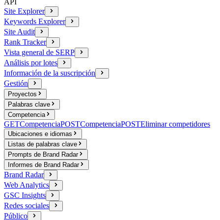
API
Site Explorer
Keywords Explorer
Site Audit
Rank Tracker
Vista general de SERP
Análisis por lotes
Información de la suscripción
Gestión
Proyectos
Palabras clave
Competencia
GET
Competencia
POST
Competencia
POST
Eliminar competidores
Ubicaciones e idiomas
Listas de palabras clave
Prompts de Brand Radar
Informes de Brand Radar
Brand Radar
Web Analytics
GSC Insights
Redes sociales
Público