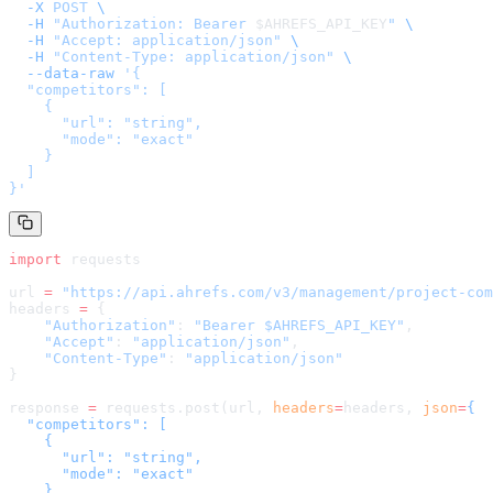
  -X
 POST
 \
  -H
 "Authorization: Bearer 
$AHREFS_API_KEY
"
 \
  -H
 "Accept: application/json"
 \
  -H
 "Content-Type: application/json"
 \
  --data-raw
 '
{

  "competitors": [

    {

      "url": "string",

      "mode": "exact"

    }

  ]

}
'
import
 requests
url 
=
 "
https://api.ahrefs.com/v3/management/project-com
headers 
=
 {
    "Authorization"
: 
"Bearer $AHREFS_API_KEY"
,
    "Accept"
: 
"application/json"
,
    "Content-Type"
: 
"application/json"
}
response 
=
 requests.post(url, 
headers
=
headers
, 
json
=
{

  "competitors": [

    {

      "url": "string",

      "mode": "exact"

    }
