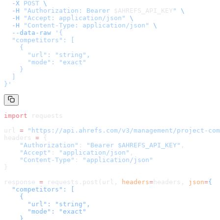
  -X
 POST
 \
  -H
 "Authorization: Bearer 
$AHREFS_API_KEY
"
 \
  -H
 "Accept: application/json"
 \
  -H
 "Content-Type: application/json"
 \
  --data-raw
 '
{

  "competitors": [

    {

      "url": "string",

      "mode": "exact"

    }

  ]

}
'
import
 requests
url 
=
 "
https://api.ahrefs.com/v3/management/project-com
headers 
=
 {
    "Authorization"
: 
"Bearer $AHREFS_API_KEY"
,
    "Accept"
: 
"application/json"
,
    "Content-Type"
: 
"application/json"
}
response 
=
 requests.post(url, 
headers
=
headers
, 
json
=
{

  "competitors": [

    {

      "url": "string",

      "mode": "exact"

    }
