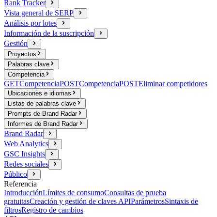
Rank Tracker
Vista general de SERP
Análisis por lotes
Información de la suscripción
Gestión
Proyectos
Palabras clave
Competencia
GET
Competencia
POST
Competencia
POST
Eliminar competidores
Ubicaciones e idiomas
Listas de palabras clave
Prompts de Brand Radar
Informes de Brand Radar
Brand Radar
Web Analytics
GSC Insights
Redes sociales
Público
Referencia
Introducción
Límites de consumo
Consultas de prueba
gratuitas
Creación y gestión de claves API
Parámetros
Sintaxis de
filtros
Registro de cambios