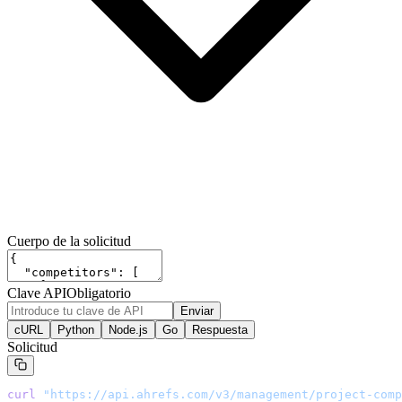
Cuerpo de la solicitud
Clave API
Obligatorio
Enviar
cURL
Python
Node.js
Go
Respuesta
Solicitud
curl
 "
https://api.ahrefs.com/v3/management/project-comp