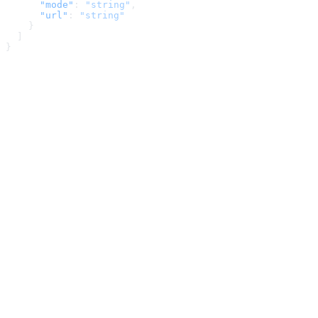
      "mode"
: 
"string"
,
      "url"
: 
"string"
    }
  ]
}