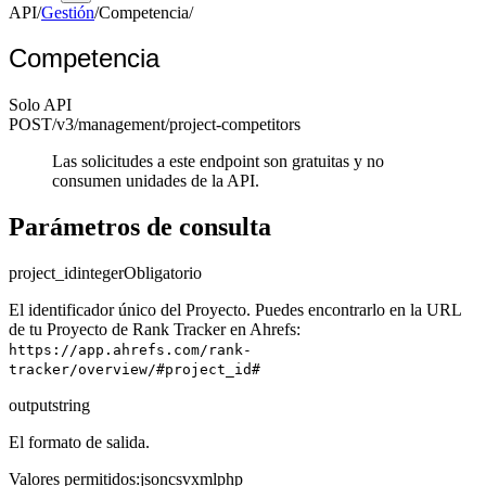
API
/
Gestión
/
Competencia
/
Competencia
Solo API
POST
/v3/management
/project-competitors
Las solicitudes a este endpoint son gratuitas y no
consumen unidades de la API.
Parámetros de consulta
project_id
integer
Obligatorio
El identificador único del Proyecto. Puedes encontrarlo en la URL
de tu Proyecto de Rank Tracker en Ahrefs:
https://app.ahrefs.com/rank-
tracker/overview/#project_id#
output
string
El formato de salida.
Valores permitidos
:
json
csv
xml
php