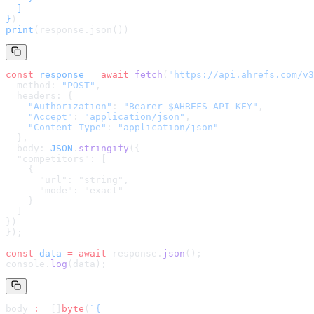
  ]

}
)
print
(response.json())
const
 response
 =
 await
 fetch
(
"
https://api.ahrefs.com/v3
  method: 
"POST"
,
  headers: {
    "Authorization"
: 
"Bearer $AHREFS_API_KEY"
,
    "Accept"
: 
"application/json"
,
    "Content-Type"
: 
"application/json"
  },
  body: 
JSON
.
stringify
(
{

  "competitors": [

    {

      "url": "string",

      "mode": "exact"

    }

  ]

}
)
});
const
 data
 =
 await
 response.
json
();
console.
log
(data);
body 
:=
 []
byte
(
`
{
