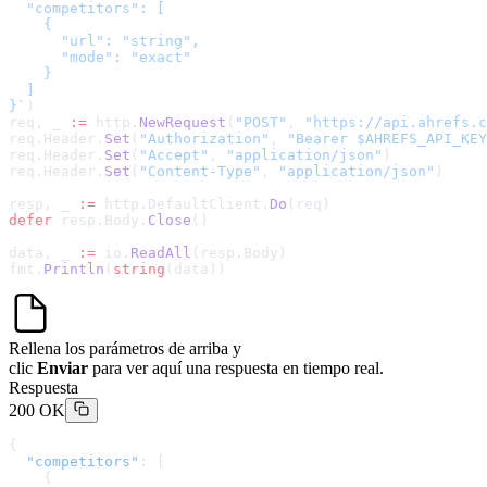
  "competitors": [

    {

      "url": "string",

      "mode": "exact"

    }

  ]

}
`
)
req, _ 
:=
 http.
NewRequest
(
"POST"
, 
"
https://api.ahrefs.c
req.Header.
Set
(
"Authorization"
, 
"Bearer $AHREFS_API_KEY
req.Header.
Set
(
"Accept"
, 
"application/json"
)
req.Header.
Set
(
"Content-Type"
, 
"application/json"
)
resp, _ 
:=
 http.DefaultClient.
Do
(req)
defer
 resp.Body.
Close
()
data, _ 
:=
 io.
ReadAll
(resp.Body)
fmt.
Println
(
string
(data))
Rellena los parámetros de arriba y
clic
Enviar
para ver aquí una respuesta en tiempo real.
Respuesta
200 OK
{
  "competitors"
: [
    {