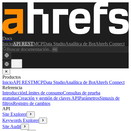
Docs
Inicio
API REST
MCP
Data Studio
Analítica de Bot
Ahrefs Connect
Buscar documentación...
⌘K
✕
Productos
Inicio
API REST
MCP
Data Studio
Analítica de Bot
Ahrefs Connect
Referencia
Introducción
Límites de consumo
Consultas de prueba
gratuitas
Creación y gestión de claves API
Parámetros
Sintaxis de
filtros
Registro de cambios
API
Site Explorer
Keywords Explorer
Site Audit