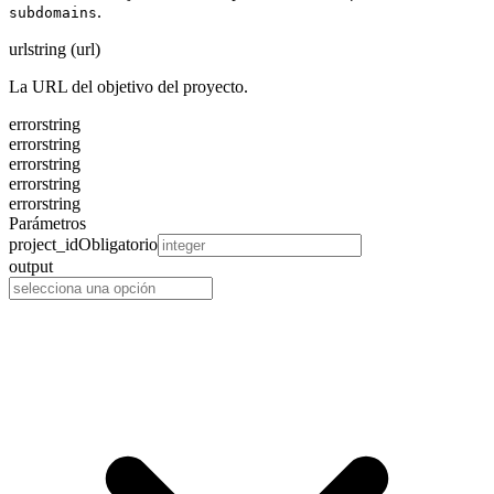
.
subdomains
url
string (url)
La URL del objetivo del proyecto.
error
string
error
string
error
string
error
string
error
string
Parámetros
project_id
Obligatorio
output