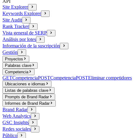
API
Site Explorer
Keywords Explorer
Site Audit
Rank Tracker
Vista general de SERP
Análisis por lotes
Información de la suscripción
Gestión
Proyectos
Palabras clave
Competencia
GET
Competencia
POST
Competencia
POST
Eliminar competidores
Ubicaciones e idiomas
Listas de palabras clave
Prompts de Brand Radar
Informes de Brand Radar
Brand Radar
Web Analytics
GSC Insights
Redes sociales
Público