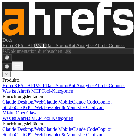
Docs
Home
REST API
MCP
Data Studio
Bot Analytics
Ahrefs Connect
Dokumentation durchsuchen...
⌘K
✕
Produkte
Home
REST API
MCP
Data Studio
Bot Analytics
Ahrefs Connect
Was ist Ahrefs MCP
Tool-Kategorien
Einrichtungsleitfäden
Claude Desktop/Web
Claude Mobile
Claude Code
Copilot
Studio
ChatGPT Web
Lovable
n8n
Manus
Le Chat von
Mistral
OpenClaw
Was ist Ahrefs MCP
Tool-Kategorien
Einrichtungsleitfäden
Claude Desktop/Web
Claude Mobile
Claude Code
Copilot
Studio
ChatGPT Web
Lovable
n8n
Manus
Le Chat von