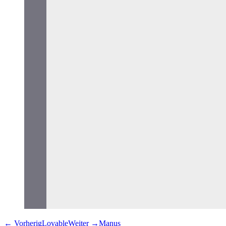
←
Vorherig
Lovable
Weiter
→
Manus