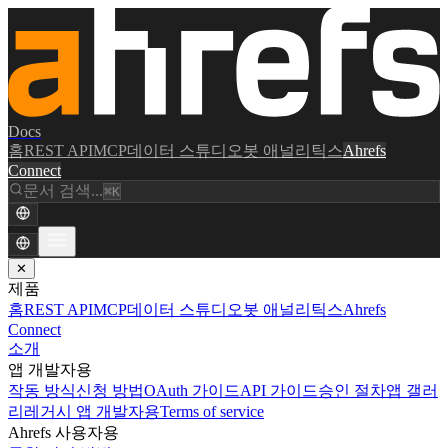
Docs
홈
REST API
MCP
데이터 스튜디오
봇 애널리틱스
Ahrefs
Connect
문서 검색...
⌘K
✕
제품
홈
REST API
MCP
데이터 스튜디오
봇 애널리틱스
Ahrefs
Connect
소개
앱 개발자용
작동 방식
신청 방법
OAuth 가이드
API 가이드
승인 절차
앱 갤러
리
레거시 앱 개발자용
Terms of service
Ahrefs 사용자용