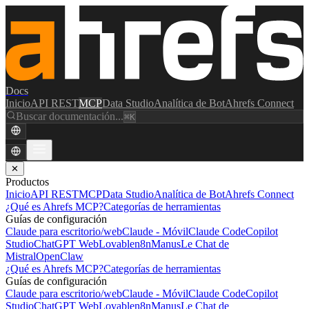
Docs
Inicio
API REST
MCP
Data Studio
Analítica de Bot
Ahrefs Connect
Buscar documentación...
⌘K
✕
Productos
Inicio
API REST
MCP
Data Studio
Analítica de Bot
Ahrefs Connect
¿Qué es Ahrefs MCP?
Categorías de herramientas
Guías de configuración
Claude para escritorio/web
Claude - Móvil
Claude Code
Copilot
Studio
ChatGPT Web
Lovable
n8n
Manus
Le Chat de
Mistral
OpenClaw
¿Qué es Ahrefs MCP?
Categorías de herramientas
Guías de configuración
Claude para escritorio/web
Claude - Móvil
Claude Code
Copilot
Studio
ChatGPT Web
Lovable
n8n
Manus
Le Chat de