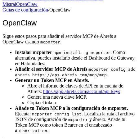
Mistral
OpenClaw
Guías de configuración
/
OpenClaw
OpenClaw
Sigue estos pasos para añadir el servidor MCP de Ahrefs a
OpenClaw usando
.
mcporter
Instalar mcporter
. Como
npm install -g mcporter
alternativa, puedes instalarlo desde el Dashboard de Gateway,
en Habilidades.
Añadir el servidor MCP de Ahrefs
mcporter config add
.
ahrefs https://api.ahrefs.com/mcp/mcp
Generar un Token MCP en Ahrefs.
Abre el informe de claves de API en tu cuenta de
Ahrefs:
https://app.ahrefs.com/account/api-keys
Genera una nueva clave MCP.
Copia el token.
Añade tu Token MCP a la configuración de mcporter.
Ejecuta:
. Localiza la ruta al archivo
mcporter config list
JSON de configuración de
y ábrelo. Añade tu
mcporter
Token MCP como token Bearer en el encabezado
:
Authorization