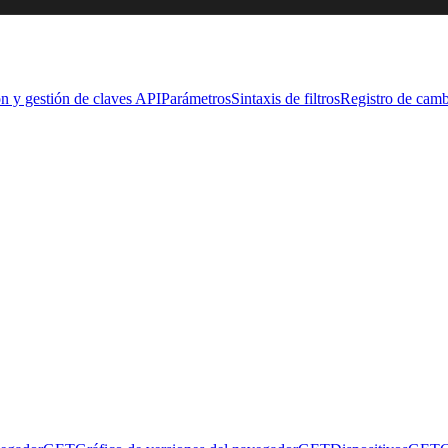
n y gestión de claves API
Parámetros
Sintaxis de filtros
Registro de camb