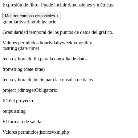
Expresión de filtro. Puede incluir dimensiones y métricas.
Mostrar campos disponibles ↓
granularity
string
Obligatorio
Granularidad temporal de los puntos de datos del gráfico.
Valores permitidos
:
hourly
daily
weekly
monthly
to
string (date-time)
fecha y hora de fin para la consulta de datos
from
string (date-time)
fecha y hora de inicio para la consulta de datos
project_id
integer
Obligatorio
ID del proyecto
output
string
El formato de salida.
Valores permitidos
:
json
csv
xml
php