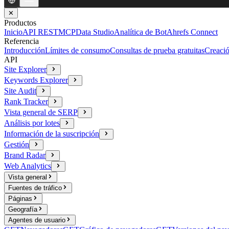
✕
Productos
Inicio
API REST
MCP
Data Studio
Analítica de Bot
Ahrefs Connect
Referencia
Introducción
Límites de consumo
Consultas de prueba gratuitas
Creació
API
Site Explorer
Keywords Explorer
Site Audit
Rank Tracker
Vista general de SERP
Análisis por lotes
Información de la suscripción
Gestión
Brand Radar
Web Analytics
Vista general
Fuentes de tráfico
Páginas
Geografía
Agentes de usuario