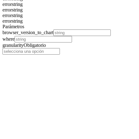
error
string
error
string
error
string
error
string
Parámetros
browser_version_to_chart
where
granularity
Obligatorio