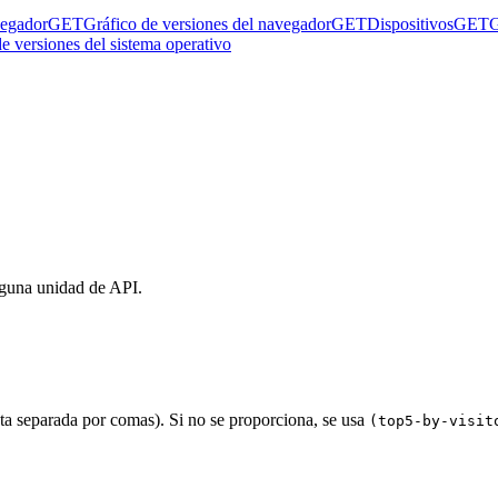
vegador
GET
Gráfico de versiones del navegador
GET
Dispositivos
GET
G
e versiones del sistema operativo
nguna unidad de API.
sta separada por comas). Si no se proporciona, se usa
(top5-by-visit