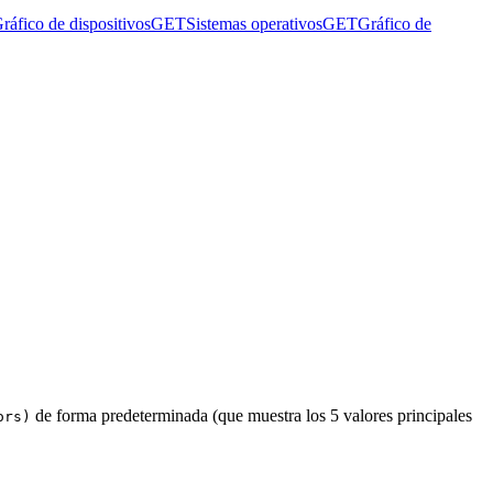
ráfico de dispositivos
GET
Sistemas operativos
GET
Gráfico de
de forma predeterminada (que muestra los 5 valores principales
ors)