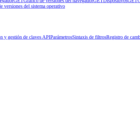
vegador
GET
Gráfico de versiones del navegador
GET
Dispositivos
GET
G
e versiones del sistema operativo
n y gestión de claves API
Parámetros
Sintaxis de filtros
Registro de camb