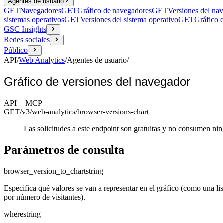
Agentes de usuario
GET
Navegadores
GET
Gráfico de navegadores
GET
Versiones del na
sistemas operativos
GET
Versiones del sistema operativo
GET
Gráfico d
GSC Insights
Redes sociales
Público
API
/
Web Analytics
/
Agentes de usuario
/
Gráfico de versiones del navegador
API + MCP
GET
/v3/web-analytics
/browser-versions-chart
Las solicitudes a este endpoint son gratuitas y no consumen ni
Parámetros de consulta
browser_version_to_chart
string
Especifica qué valores se van a representar en el gráfico (como una li
por número de visitantes).
where
string