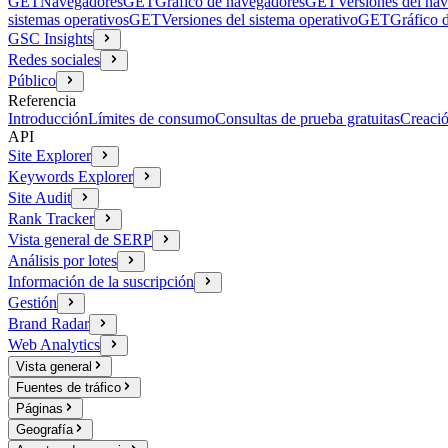
GET
Navegadores
GET
Gráfico de navegadores
GET
Versiones del na
sistemas operativos
GET
Versiones del sistema operativo
GET
Gráfico d
GSC Insights
Redes sociales
Público
Referencia
Introducción
Límites de consumo
Consultas de prueba gratuitas
Creació
API
Site Explorer
Keywords Explorer
Site Audit
Rank Tracker
Vista general de SERP
Análisis por lotes
Información de la suscripción
Gestión
Brand Radar
Web Analytics
Vista general
Fuentes de tráfico
Páginas
Geografía