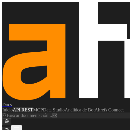
Docs
Inicio
API REST
MCP
Data Studio
Analítica de Bot
Ahrefs Connect
Buscar documentación...
⌘K