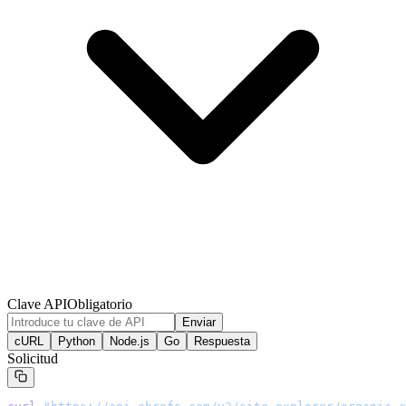
Clave API
Obligatorio
Enviar
cURL
Python
Node.js
Go
Respuesta
Solicitud