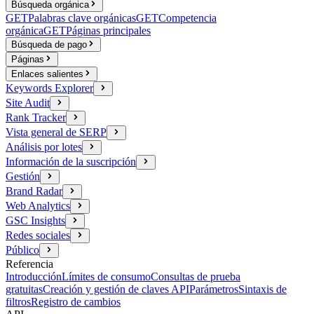
Búsqueda orgánica
GET
Palabras clave orgánicas
GET
Competencia
orgánica
GET
Páginas principales
Búsqueda de pago
Páginas
Enlaces salientes
Keywords Explorer
Site Audit
Rank Tracker
Vista general de SERP
Análisis por lotes
Información de la suscripción
Gestión
Brand Radar
Web Analytics
GSC Insights
Redes sociales
Público
Referencia
Introducción
Límites de consumo
Consultas de prueba
gratuitas
Creación y gestión de claves API
Parámetros
Sintaxis de
filtros
Registro de cambios