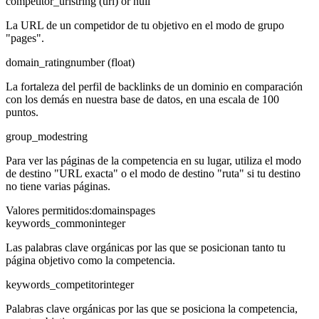
competitor_url
string (url) or null
La URL de un competidor de tu objetivo en el modo de grupo
"pages".
domain_rating
number (float)
La fortaleza del perfil de backlinks de un dominio en comparación
con los demás en nuestra base de datos, en una escala de 100
puntos.
group_mode
string
Para ver las páginas de la competencia en su lugar, utiliza el modo
de destino "URL exacta" o el modo de destino "ruta" si tu destino
no tiene varias páginas.
Valores permitidos
:
domains
pages
keywords_common
integer
Las palabras clave orgánicas por las que se posicionan tanto tu
página objetivo como la competencia.
keywords_competitor
integer
Palabras clave orgánicas por las que se posiciona la competencia,