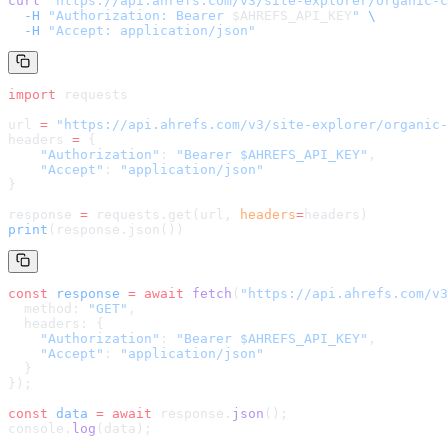
curl
 "
https://api.ahrefs.com/v3/site-explorer/organic-c
  -H
 "Authorization: Bearer 
$AHREFS_API_KEY
"
 \
  -H
 "Accept: application/json"
import
 requests
url 
=
 "
https://api.ahrefs.com/v3/site-explorer/organic-
headers 
=
 {
    "Authorization"
: 
"Bearer $AHREFS_API_KEY"
,
    "Accept"
: 
"application/json"
}
response 
=
 requests.get(url, 
headers
=
headers
)
print
(response.json())
const
 response
 =
 await
 fetch
(
"
https://api.ahrefs.com/v3
  method: 
"GET"
,
  headers: {
    "Authorization"
: 
"Bearer $AHREFS_API_KEY"
,
    "Accept"
: 
"application/json"
  }
});
const
 data
 =
 await
 response.
json
();
console.
log
(data);