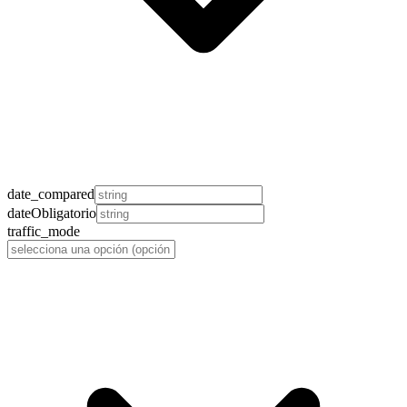
date_compared
date
Obligatorio
traffic_mode