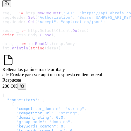
req, _ 
:=
 http.
NewRequest
(
"GET"
, 
"
https://api.ahrefs.co
req.Header.
Set
(
"Authorization"
, 
"Bearer $AHREFS_API_KEY
req.Header.
Set
(
"Accept"
, 
"application/json"
)
resp, _ 
:=
 http.DefaultClient.
Do
(req)
defer
 resp.Body.
Close
()
data, _ 
:=
 io.
ReadAll
(resp.Body)
fmt.
Println
(
string
(data))
Rellena los parámetros de arriba y
clic
Enviar
para ver aquí una respuesta en tiempo real.
Respuesta
200 OK
{
  "competitors"
: [
    {
      "competitor_domain"
: 
"string"
,
      "competitor_url"
: 
"string"
,
      "domain_rating"
: 
0.0
,
      "group_mode"
: 
"domains"
,
      "keywords_common"
: 
0
,
      "keywords_competitor"
: 
0
,