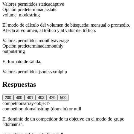
Valores permitidos
:
static
adaptive
Opción predeterminada
:
static
volume_mode
string
El modo de cálculo del volumen de búsqueda: mensual o promedio.
Afecta al volumen, al tráfico y al valor del tráfico.
Valores permitidos
:
monthly
average
Opción predeterminada
:
monthly
output
string
El formato de salida.
Valores permitidos
:
json
csv
xml
php
Respuestas
200
400
401
403
429
500
competitors
array<object>
competitor_domain
string (domain) or null
El dominio de un competidor de tu objetivo en el modo de grupo
"domains".