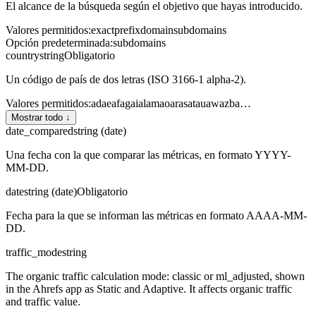
El alcance de la búsqueda según el objetivo que hayas introducido.
Valores permitidos
:
exact
prefix
domain
subdomains
Opción predeterminada
:
subdomains
country
string
Obligatorio
Un código de país de dos letras (ISO 3166-1 alpha-2).
Valores permitidos
:
ad
ae
af
ag
ai
al
am
ao
ar
as
at
au
aw
az
ba
…
Mostrar todo ↓
date_compared
string (date)
Una fecha con la que comparar las métricas, en formato YYYY-
MM-DD.
date
string (date)
Obligatorio
Fecha para la que se informan las métricas en formato AAAA-MM-
DD.
traffic_mode
string
The organic traffic calculation mode: classic or ml_adjusted, shown
in the Ahrefs app as Static and Adaptive. It affects organic traffic
and traffic value.