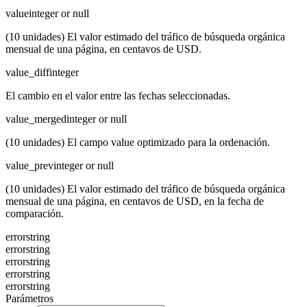
value
integer or null
(10 unidades) El valor estimado del tráfico de búsqueda orgánica
mensual de una página, en centavos de USD.
value_diff
integer
El cambio en el valor entre las fechas seleccionadas.
value_merged
integer or null
(10 unidades) El campo value optimizado para la ordenación.
value_prev
integer or null
(10 unidades) El valor estimado del tráfico de búsqueda orgánica
mensual de una página, en centavos de USD, en la fecha de
comparación.
error
string
error
string
error
string
error
string
error
string
Parámetros