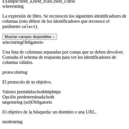
Example:
field_a,field_b:asc,field_c:desc
where
string
La expresión de filtro. Se reconocen los siguientes identificadores de
columna (esto difiere de los identificadores que reconoce el
parámetro
).
select
Mostrar campos disponibles ↓
select
string
Obligatorio
Una lista de columnas separadas por comas que se deben devolver.
Consulta el schema de respuesta para ver los identificadores de
columna válidos.
protocol
string
El protocolo de tu objetivo.
Valores permitidos
:
both
http
https
Opción predeterminada
:
both
target
string (url)
Obligatorio
El objetivo de la búsqueda: un dominio o una URL.
mode
string