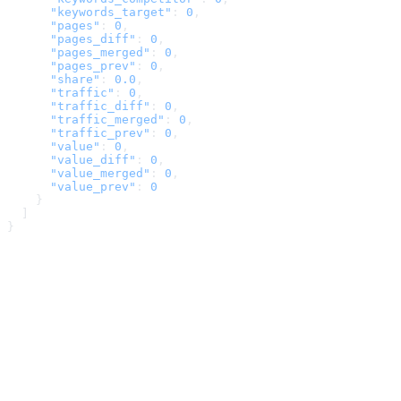
      "keywords_target"
: 
0
,
      "pages"
: 
0
,
      "pages_diff"
: 
0
,
      "pages_merged"
: 
0
,
      "pages_prev"
: 
0
,
      "share"
: 
0.0
,
      "traffic"
: 
0
,
      "traffic_diff"
: 
0
,
      "traffic_merged"
: 
0
,
      "traffic_prev"
: 
0
,
      "value"
: 
0
,
      "value_diff"
: 
0
,
      "value_merged"
: 
0
,
      "value_prev"
: 
0
    }
  ]
}