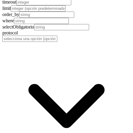
timeout
limit
order_by
where
select
Obligatorio
protocol