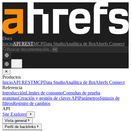
Docs
Inicio
API REST
MCP
Data Studio
Analítica de Bot
Ahrefs Connect
Buscar documentación...
⌘K
✕
Productos
Inicio
API REST
MCP
Data Studio
Analítica de Bot
Ahrefs Connect
Referencia
Introducción
Límites de consumo
Consultas de prueba
gratuitas
Creación y gestión de claves API
Parámetros
Sintaxis de
filtros
Registro de cambios
API
Site Explorer
Vista general
Perfil de backlinks