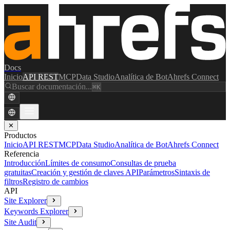
Docs
Inicio
API REST
MCP
Data Studio
Analítica de Bot
Ahrefs Connect
Buscar documentación...
⌘K
✕
Productos
Inicio
API REST
MCP
Data Studio
Analítica de Bot
Ahrefs Connect
Referencia
Introducción
Límites de consumo
Consultas de prueba
gratuitas
Creación y gestión de claves API
Parámetros
Sintaxis de
filtros
Registro de cambios
API
Site Explorer
Keywords Explorer
Site Audit