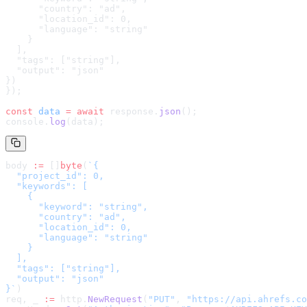
      "country": "ad",

      "location_id": 0,

      "language": "string"

    }

  ],

  "tags": ["string"],

  "output": "json"

}
)
});
const
 data
 =
 await
 response.
json
();
console.
log
(data);
body 
:=
 []
byte
(
`
{

  "project_id": 0,

  "keywords": [

    {

      "keyword": "string",

      "country": "ad",

      "location_id": 0,

      "language": "string"

    }

  ],

  "tags": ["string"],

  "output": "json"

}
`
)
req, _ 
:=
 http.
NewRequest
(
"PUT"
, 
"
https://api.ahrefs.co