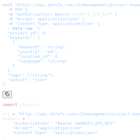
curl
 "
https://api.ahrefs.com/v3/management/project-keyw
  -X
 PUT
 \
  -H
 "Authorization: Bearer 
$AHREFS_API_KEY
"
 \
  -H
 "Accept: application/json"
 \
  -H
 "Content-Type: application/json"
 \
  --data-raw
 '
{

  "project_id": 0,

  "keywords": [

    {

      "keyword": "string",

      "country": "ad",

      "location_id": 0,

      "language": "string"

    }

  ],

  "tags": ["string"],

  "output": "json"

}
'
import
 requests
url 
=
 "
https://api.ahrefs.com/v3/management/project-key
headers 
=
 {
    "Authorization"
: 
"Bearer $AHREFS_API_KEY"
,
    "Accept"
: 
"application/json"
,
    "Content-Type"
: 
"application/json"
}