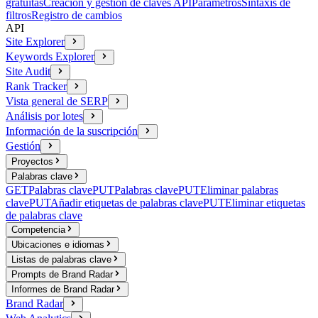
gratuitas
Creación y gestión de claves API
Parámetros
Sintaxis de
filtros
Registro de cambios
API
Site Explorer
Keywords Explorer
Site Audit
Rank Tracker
Vista general de SERP
Análisis por lotes
Información de la suscripción
Gestión
Proyectos
Palabras clave
GET
Palabras clave
PUT
Palabras clave
PUT
Eliminar palabras
clave
PUT
Añadir etiquetas de palabras clave
PUT
Eliminar etiquetas
de palabras clave
Competencia
Ubicaciones e idiomas
Listas de palabras clave
Prompts de Brand Radar
Informes de Brand Radar
Brand Radar