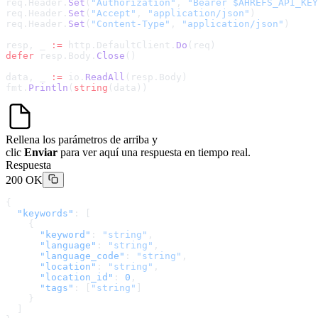
req.Header.
Set
(
"Authorization"
, 
"Bearer $AHREFS_API_KEY
req.Header.
Set
(
"Accept"
, 
"application/json"
)
req.Header.
Set
(
"Content-Type"
, 
"application/json"
)
resp, _ 
:=
 http.DefaultClient.
Do
(req)
defer
 resp.Body.
Close
()
data, _ 
:=
 io.
ReadAll
(resp.Body)
fmt.
Println
(
string
(data))
Rellena los parámetros de arriba y
clic
Enviar
para ver aquí una respuesta en tiempo real.
Respuesta
200 OK
{
  "keywords"
: [
    {
      "keyword"
: 
"string"
,
      "language"
: 
"string"
,
      "language_code"
: 
"string"
,
      "location"
: 
"string"
,
      "location_id"
: 
0
,
      "tags"
: [
"string"
]
    }
  ]