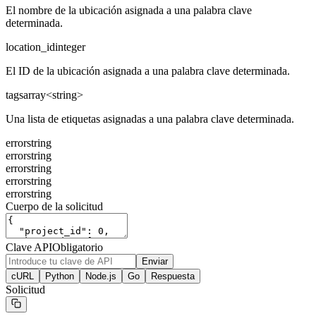
El nombre de la ubicación asignada a una palabra clave
determinada.
location_id
integer
El ID de la ubicación asignada a una palabra clave determinada.
tags
array<string>
Una lista de etiquetas asignadas a una palabra clave determinada.
error
string
error
string
error
string
error
string
error
string
Cuerpo de la solicitud
Clave API
Obligatorio
Enviar
cURL
Python
Node.js
Go
Respuesta
Solicitud