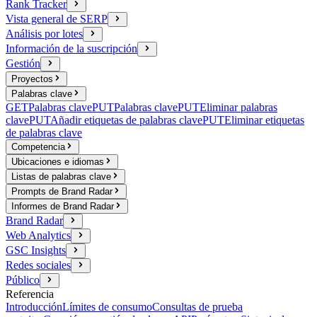
Rank Tracker
Vista general de SERP
Análisis por lotes
Información de la suscripción
Gestión
Proyectos
Palabras clave
GET
Palabras clave
PUT
Palabras clave
PUT
Eliminar palabras
clave
PUT
Añadir etiquetas de palabras clave
PUT
Eliminar etiquetas
de palabras clave
Competencia
Ubicaciones e idiomas
Listas de palabras clave
Prompts de Brand Radar
Informes de Brand Radar
Brand Radar
Web Analytics
GSC Insights
Redes sociales
Público
Referencia
Introducción
Límites de consumo
Consultas de prueba