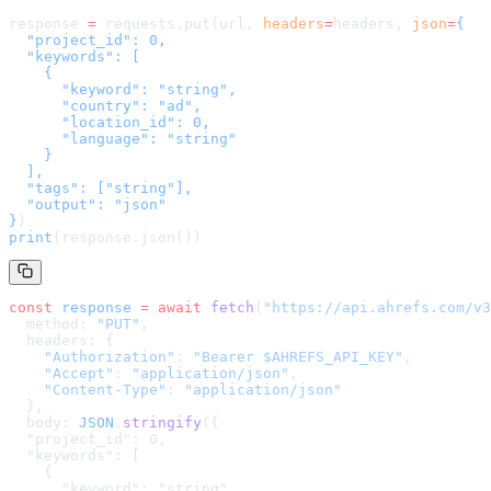
response 
=
 requests.put(url, 
headers
=
headers
, 
json
=
{

  "project_id": 0,

  "keywords": [

    {

      "keyword": "string",

      "country": "ad",

      "location_id": 0,

      "language": "string"

    }

  ],

  "tags": ["string"],

  "output": "json"

}
)
print
(response.json())
const
 response
 =
 await
 fetch
(
"
https://api.ahrefs.com/v3
  method: 
"PUT"
,
  headers: {
    "Authorization"
: 
"Bearer $AHREFS_API_KEY"
,
    "Accept"
: 
"application/json"
,
    "Content-Type"
: 
"application/json"
  },
  body: 
JSON
.
stringify
(
{

  "project_id": 0,

  "keywords": [

    {

      "keyword": "string",
