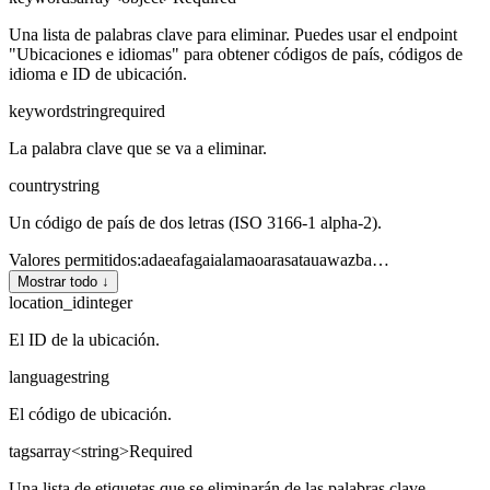
Una lista de palabras clave para eliminar. Puedes usar el endpoint
"Ubicaciones e idiomas" para obtener códigos de país, códigos de
idioma e ID de ubicación.
keyword
string
required
La palabra clave que se va a eliminar.
country
string
Un código de país de dos letras (ISO 3166-1 alpha-2).
Valores permitidos
:
ad
ae
af
ag
ai
al
am
ao
ar
as
at
au
aw
az
ba
…
Mostrar todo ↓
location_id
integer
El ID de la ubicación.
language
string
El código de ubicación.
tags
array<string>
Required
Una lista de etiquetas que se eliminarán de las palabras clave.