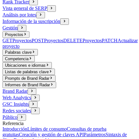
Rank Tracker
Vista general de SERP
Análisis por lotes
Información de la suscripción
Gestión
Proyectos
GET
Proyectos
POST
Proyectos
DELETE
Proyectos
PATCH
Actualizar
proyecto
Palabras clave
Competencia
Ubicaciones e idiomas
Listas de palabras clave
Prompts de Brand Radar
Informes de Brand Radar
Brand Radar
Web Analytics
GSC Insights
Redes sociales
Público
Referencia
Introducción
Límites de consumo
Consultas de prueba
gratuitas
Creación y gestión de claves API
Parámetros
Sintaxis de