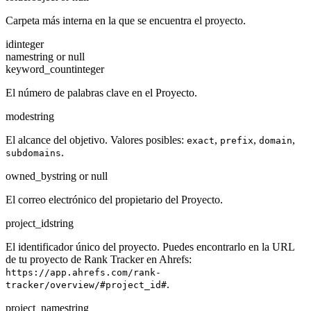
Carpeta más interna en la que se encuentra el proyecto.
id
integer
name
string or null
keyword_count
integer
El número de palabras clave en el Proyecto.
mode
string
El alcance del objetivo. Valores posibles:
,
,
,
exact
prefix
domain
.
subdomains
owned_by
string or null
El correo electrónico del propietario del Proyecto.
project_id
string
El identificador único del proyecto. Puedes encontrarlo en la URL
de tu proyecto de Rank Tracker en Ahrefs:
https://app.ahrefs.com/rank-
.
tracker/overview/#project_id#
project_name
string