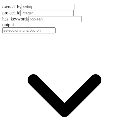
owned_by
project_id
has_keywords
output