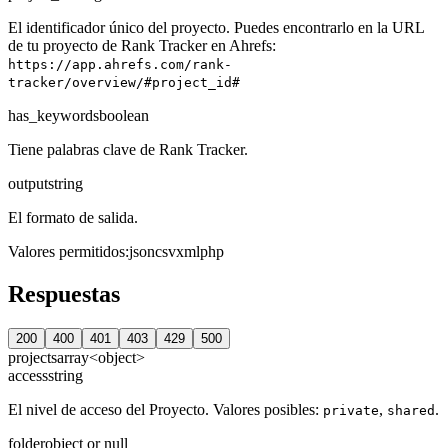
El identificador único del proyecto. Puedes encontrarlo en la URL
de tu proyecto de Rank Tracker en Ahrefs:
https://app.ahrefs.com/rank-
tracker/overview/#project_id#
has_keywords
boolean
Tiene palabras clave de Rank Tracker.
output
string
El formato de salida.
Valores permitidos
:
json
csv
xml
php
Respuestas
200
400
401
403
429
500
projects
array<object>
access
string
El nivel de acceso del Proyecto. Valores posibles:
,
.
private
shared
folder
object or null