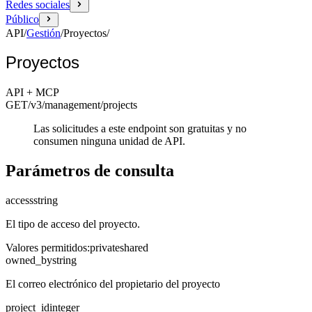
Redes sociales
Público
API
/
Gestión
/
Proyectos
/
Proyectos
API + MCP
GET
/v3/management
/projects
Las solicitudes a este endpoint son gratuitas y no
consumen ninguna unidad de API.
Parámetros de consulta
access
string
El tipo de acceso del proyecto.
Valores permitidos
:
private
shared
owned_by
string
El correo electrónico del propietario del proyecto
project_id
integer