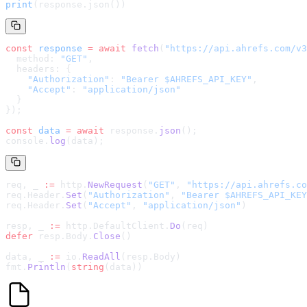
print
(response.json())
const
 response
 =
 await
 fetch
(
"
https://api.ahrefs.com/v3
  method: 
"GET"
,
  headers: {
    "Authorization"
: 
"Bearer $AHREFS_API_KEY"
,
    "Accept"
: 
"application/json"
  }
});
const
 data
 =
 await
 response.
json
();
console.
log
(data);
req, _ 
:=
 http.
NewRequest
(
"GET"
, 
"
https://api.ahrefs.co
req.Header.
Set
(
"Authorization"
, 
"Bearer $AHREFS_API_KEY
req.Header.
Set
(
"Accept"
, 
"application/json"
)
resp, _ 
:=
 http.DefaultClient.
Do
(req)
defer
 resp.Body.
Close
()
data, _ 
:=
 io.
ReadAll
(resp.Body)
fmt.
Println
(
string
(data))