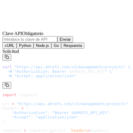
Clave API
Obligatorio
Enviar
cURL
Python
Node.js
Go
Respuesta
Solicitud
curl
 "
https://api.ahrefs.com/v3/management/projects
"
 \
  -H
 "Authorization: Bearer 
$AHREFS_API_KEY
"
 \
  -H
 "Accept: application/json"
import
 requests
url 
=
 "
https://api.ahrefs.com/v3/management/projects
"
headers 
=
 {
    "Authorization"
: 
"Bearer $AHREFS_API_KEY"
,
    "Accept"
: 
"application/json"
}
response 
=
 requests.get(url, 
headers
=
headers
)