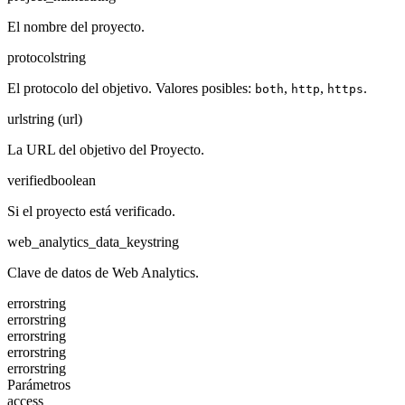
El nombre del proyecto.
protocol
string
El protocolo del objetivo. Valores posibles:
,
,
.
both
http
https
url
string (url)
La URL del objetivo del Proyecto.
verified
boolean
Si el proyecto está verificado.
web_analytics_data_key
string
Clave de datos de Web Analytics.
error
string
error
string
error
string
error
string
error
string
Parámetros
access