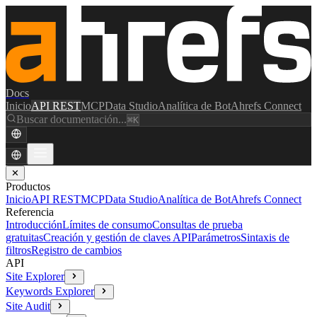
Docs
Inicio
API REST
MCP
Data Studio
Analítica de Bot
Ahrefs Connect
Buscar documentación...
⌘K
✕
Productos
Inicio
API REST
MCP
Data Studio
Analítica de Bot
Ahrefs Connect
Referencia
Introducción
Límites de consumo
Consultas de prueba
gratuitas
Creación y gestión de claves API
Parámetros
Sintaxis de
filtros
Registro de cambios
API
Site Explorer
Keywords Explorer
Site Audit