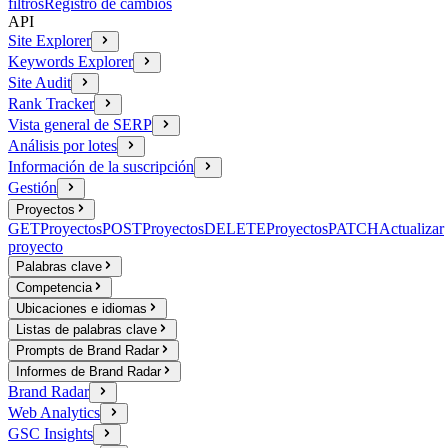
filtros
Registro de cambios
API
Site Explorer
Keywords Explorer
Site Audit
Rank Tracker
Vista general de SERP
Análisis por lotes
Información de la suscripción
Gestión
Proyectos
GET
Proyectos
POST
Proyectos
DELETE
Proyectos
PATCH
Actualizar
proyecto
Palabras clave
Competencia
Ubicaciones e idiomas
Listas de palabras clave
Prompts de Brand Radar
Informes de Brand Radar
Brand Radar
Web Analytics
GSC Insights