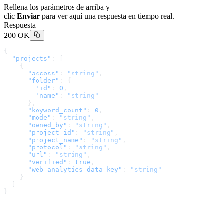
Rellena los parámetros de arriba y
clic
Enviar
para ver aquí una respuesta en tiempo real.
Respuesta
200 OK
{
  "projects"
: [
    {
      "access"
: 
"string"
,
      "folder"
: {
        "id"
: 
0
,
        "name"
: 
"string"
      },
      "keyword_count"
: 
0
,
      "mode"
: 
"string"
,
      "owned_by"
: 
"string"
,
      "project_id"
: 
"string"
,
      "project_name"
: 
"string"
,
      "protocol"
: 
"string"
,
      "url"
: 
"string"
,
      "verified"
: 
true
,
      "web_analytics_data_key"
: 
"string"
    }
  ]
}