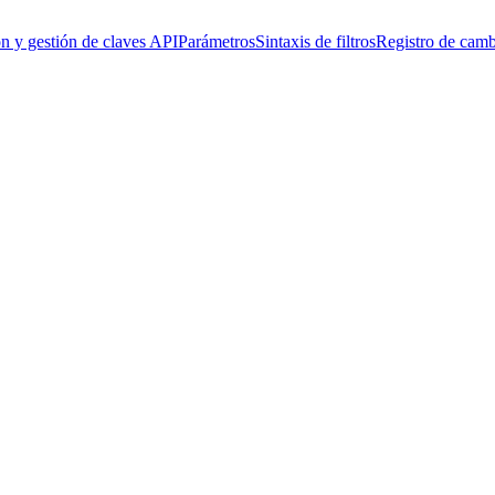
n y gestión de claves API
Parámetros
Sintaxis de filtros
Registro de camb