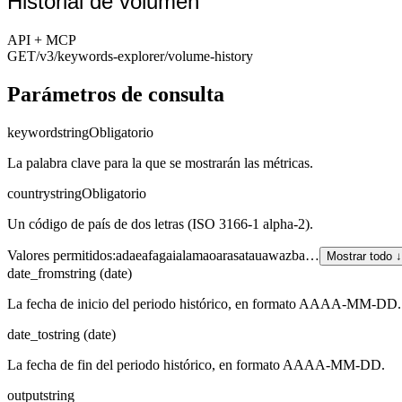
Historial de volumen
API + MCP
GET
/v3/keywords-explorer
/volume-history
Parámetros de consulta
keyword
string
Obligatorio
La palabra clave para la que se mostrarán las métricas.
country
string
Obligatorio
Un código de país de dos letras (ISO 3166-1 alpha-2).
Valores permitidos
:
ad
ae
af
ag
ai
al
am
ao
ar
as
at
au
aw
az
ba
…
Mostrar todo ↓
date_from
string (date)
La fecha de inicio del periodo histórico, en formato AAAA-MM-DD.
date_to
string (date)
La fecha de fin del periodo histórico, en formato AAAA-MM-DD.
output
string