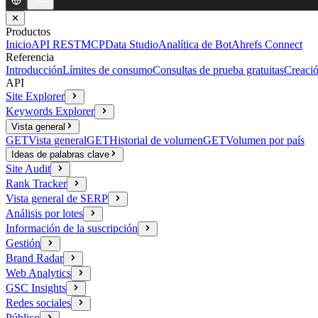
✕
Productos
Inicio
API REST
MCP
Data Studio
Analítica de Bot
Ahrefs Connect
Referencia
Introducción
Límites de consumo
Consultas de prueba gratuitas
Creació
API
Site Explorer
Keywords Explorer
Vista general
GET
Vista general
GET
Historial de volumen
GET
Volumen por país
Ideas de palabras clave
Site Audit
Rank Tracker
Vista general de SERP
Análisis por lotes
Información de la suscripción
Gestión
Brand Radar
Web Analytics
GSC Insights
Redes sociales
Público