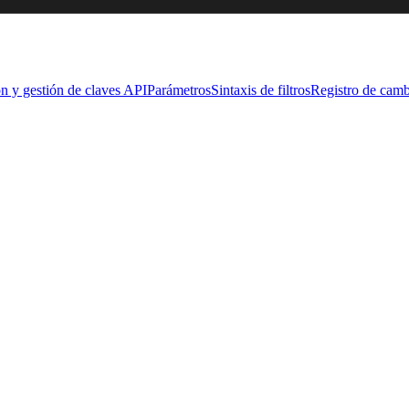
n y gestión de claves API
Parámetros
Sintaxis de filtros
Registro de camb