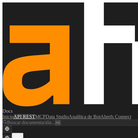
Docs
Inicio
API REST
MCP
Data Studio
Analítica de Bot
Ahrefs Connect
Buscar documentación...
⌘K