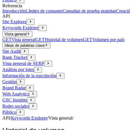
Referencia
Introducción
Límites de consumo
Consultas de prueba gratuitas
Creació
API
Site Explorer
Keywords Explorer
Vista general
GET
Vista general
GET
Historial de volumen
GET
Volumen por país
Ideas de palabras clave
Site Audit
Rank Tracker
Vista general de SERP
Análisis por lotes
Información de la suscripción
Gestión
Brand Radar
Web Analytics
GSC Insights
Redes sociales
Público
API
/
Keywords Explorer
/
Vista general
/