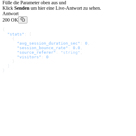
Fülle die Parameter oben aus und
Klick
Senden
um hier eine Live-Antwort zu sehen.
Antwort
200 OK
{
  "stats"
: [
    {
      "avg_session_duration_sec"
: 
0
,
      "session_bounce_rate"
: 
0.0
,
      "source_referer"
: 
"string"
,
      "visitors"
: 
0
    }
  ]
}