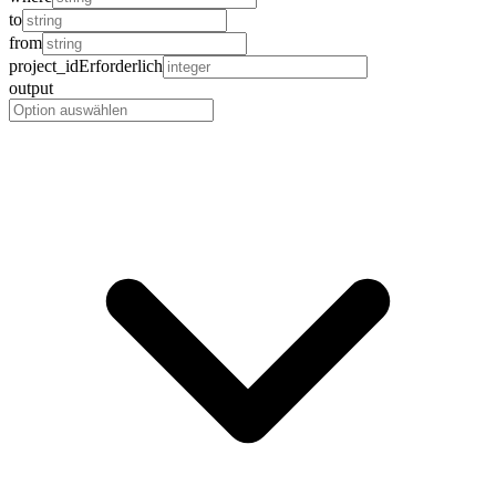
to
from
project_id
Erforderlich
output