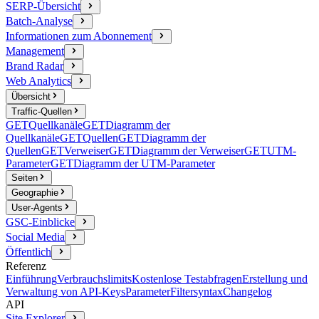
SERP-Übersicht
Batch-Analyse
Informationen zum Abonnement
Management
Brand Radar
Web Analytics
Übersicht
Traffic-Quellen
GET
Quellkanäle
GET
Diagramm der
Quellkanäle
GET
Quellen
GET
Diagramm der
Quellen
GET
Verweiser
GET
Diagramm der Verweiser
GET
UTM-
Parameter
GET
Diagramm der UTM-Parameter
Seiten
Geographie
User-Agents
GSC-Einblicke
Social Media
Öffentlich
Referenz
Einführung
Verbrauchslimits
Kostenlose Testabfragen
Erstellung und
Verwaltung von API-Keys
Parameter
Filtersyntax
Changelog
API
Site Explorer