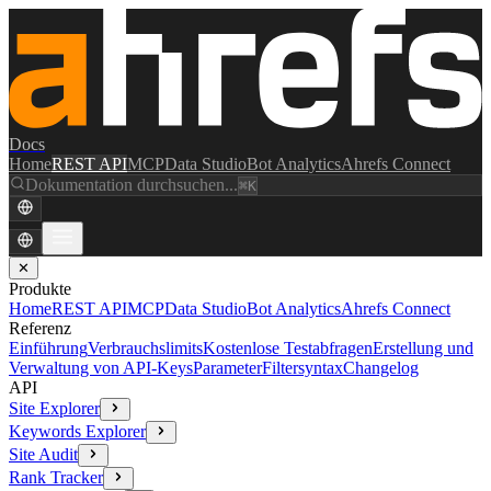
Docs
Home
REST API
MCP
Data Studio
Bot Analytics
Ahrefs Connect
Dokumentation durchsuchen...
⌘K
✕
Produkte
Home
REST API
MCP
Data Studio
Bot Analytics
Ahrefs Connect
Referenz
Einführung
Verbrauchslimits
Kostenlose Testabfragen
Erstellung und
Verwaltung von API-Keys
Parameter
Filtersyntax
Changelog
API
Site Explorer
Keywords Explorer
Site Audit
Rank Tracker