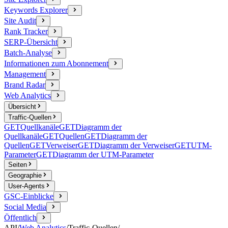
Keywords Explorer
Site Audit
Rank Tracker
SERP-Übersicht
Batch-Analyse
Informationen zum Abonnement
Management
Brand Radar
Web Analytics
Übersicht
Traffic-Quellen
GET
Quellkanäle
GET
Diagramm der
Quellkanäle
GET
Quellen
GET
Diagramm der
Quellen
GET
Verweiser
GET
Diagramm der Verweiser
GET
UTM-
Parameter
GET
Diagramm der UTM-Parameter
Seiten
Geographie
User-Agents
GSC-Einblicke
Social Media
Öffentlich
API
/
Web Analytics
/
Traffic-Quellen
/