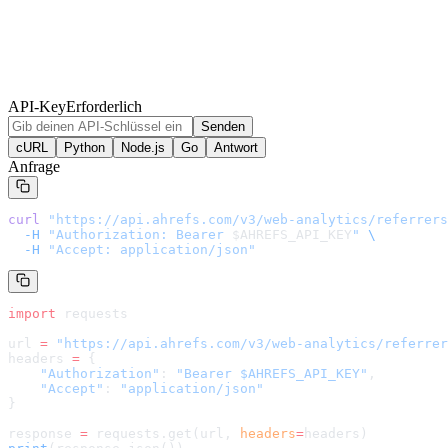
API-Key
Erforderlich
Senden
cURL
Python
Node.js
Go
Antwort
Anfrage
curl
 "
https://api.ahrefs.com/v3/web-analytics/referrers
  -H
 "Authorization: Bearer 
$AHREFS_API_KEY
"
 \
  -H
 "Accept: application/json"
import
 requests
url 
=
 "
https://api.ahrefs.com/v3/web-analytics/referrer
headers 
=
 {
    "Authorization"
: 
"Bearer $AHREFS_API_KEY"
,
    "Accept"
: 
"application/json"
}
response 
=
 requests.get(url, 
headers
=
headers
)