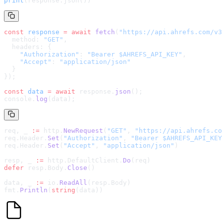
print
(response.json())
const
 response
 =
 await
 fetch
(
"
https://api.ahrefs.com/v3
  method: 
"GET"
,
  headers: {
    "Authorization"
: 
"Bearer $AHREFS_API_KEY"
,
    "Accept"
: 
"application/json"
  }
});
const
 data
 =
 await
 response.
json
();
console.
log
(data);
req, _ 
:=
 http.
NewRequest
(
"GET"
, 
"
https://api.ahrefs.co
req.Header.
Set
(
"Authorization"
, 
"Bearer $AHREFS_API_KEY
req.Header.
Set
(
"Accept"
, 
"application/json"
)
resp, _ 
:=
 http.DefaultClient.
Do
(req)
defer
 resp.Body.
Close
()
data, _ 
:=
 io.
ReadAll
(resp.Body)
fmt.
Println
(
string
(data))