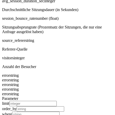
avg_session_duration_sec
integer
Durchschnittliche Sitzungsdauer (in Sekunden)
session_bounce_rate
number (float)
Sitzungsabsprungrate (Prozentsatz der Sitzungen, die nur eine
Anfrage ausgelöst haben)
source_referer
string
Referrer-Quelle
visitors
integer
Anzahl der Besucher
error
string
error
string
error
string
error
string
error
string
Parameter
limit
order_by
where