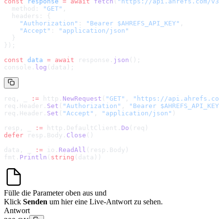
const
 response
 =
 await
 fetch
(
"
https://api.ahrefs.com/v3
  method: 
"GET"
,
  headers: {
    "Authorization"
: 
"Bearer $AHREFS_API_KEY"
,
    "Accept"
: 
"application/json"
  }
});
const
 data
 =
 await
 response.
json
();
console.
log
(data);
req, _ 
:=
 http.
NewRequest
(
"GET"
, 
"
https://api.ahrefs.co
req.Header.
Set
(
"Authorization"
, 
"Bearer $AHREFS_API_KEY
req.Header.
Set
(
"Accept"
, 
"application/json"
)
resp, _ 
:=
 http.DefaultClient.
Do
(req)
defer
 resp.Body.
Close
()
data, _ 
:=
 io.
ReadAll
(resp.Body)
fmt.
Println
(
string
(data))
Fülle die Parameter oben aus und
Klick
Senden
um hier eine Live-Antwort zu sehen.
Antwort