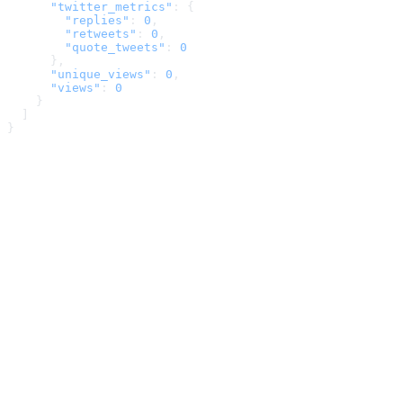
      "twitter_metrics"
: {
        "replies"
: 
0
,
        "retweets"
: 
0
,
        "quote_tweets"
: 
0
      },
      "unique_views"
: 
0
,
      "views"
: 
0
    }
  ]
}