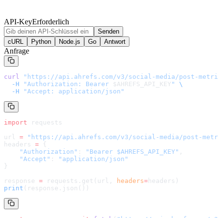
API-Key
Erforderlich
Senden
cURL
Python
Node.js
Go
Antwort
Anfrage
curl
 "
https://api.ahrefs.com/v3/social-media/post-metri
  -H
 "Authorization: Bearer 
$AHREFS_API_KEY
"
 \
  -H
 "Accept: application/json"
import
 requests
url 
=
 "
https://api.ahrefs.com/v3/social-media/post-metr
headers 
=
 {
    "Authorization"
: 
"Bearer $AHREFS_API_KEY"
,
    "Accept"
: 
"application/json"
}
response 
=
 requests.get(url, 
headers
=
headers
)
print
(response.json())