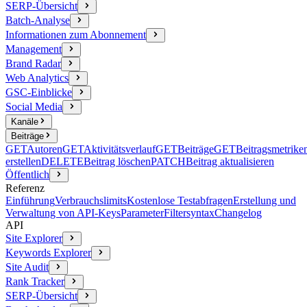
SERP-Übersicht
Batch-Analyse
Informationen zum Abonnement
Management
Brand Radar
Web Analytics
GSC-Einblicke
Social Media
Kanäle
Beiträge
GET
Autoren
GET
Aktivitätsverlauf
GET
Beiträge
GET
Beitragsmetrike
erstellen
DELETE
Beitrag löschen
PATCH
Beitrag aktualisieren
Öffentlich
Referenz
Einführung
Verbrauchslimits
Kostenlose Testabfragen
Erstellung und
Verwaltung von API-Keys
Parameter
Filtersyntax
Changelog
API
Site Explorer
Keywords Explorer
Site Audit
Rank Tracker
SERP-Übersicht