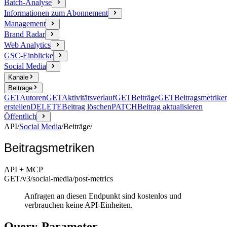
Batch-Analyse
Informationen zum Abonnement
Management
Brand Radar
Web Analytics
GSC-Einblicke
Social Media
Kanäle
Beiträge
GET
Autoren
GET
Aktivitätsverlauf
GET
Beiträge
GET
Beitragsmetrike
erstellen
DELETE
Beitrag löschen
PATCH
Beitrag aktualisieren
Öffentlich
API
/
Social Media
/
Beiträge
/
Beitragsmetriken
API + MCP
GET
/v3/social-media
/post-metrics
Anfragen an diesen Endpunkt sind kostenlos und
verbrauchen keine API-Einheiten.
Query-Parameter