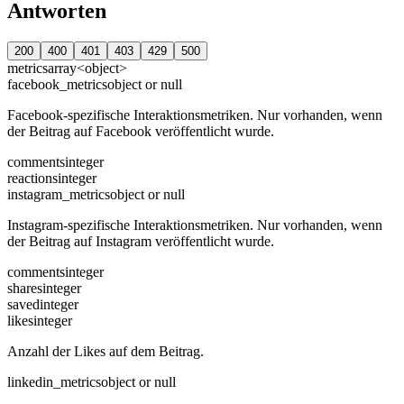
Antworten
200
400
401
403
429
500
metrics
array<object>
facebook_metrics
object or null
Facebook-spezifische Interaktionsmetriken. Nur vorhanden, wenn
der Beitrag auf Facebook veröffentlicht wurde.
comments
integer
reactions
integer
instagram_metrics
object or null
Instagram-spezifische Interaktionsmetriken. Nur vorhanden, wenn
der Beitrag auf Instagram veröffentlicht wurde.
comments
integer
shares
integer
saved
integer
likes
integer
Anzahl der Likes auf dem Beitrag.
linkedin_metrics
object or null