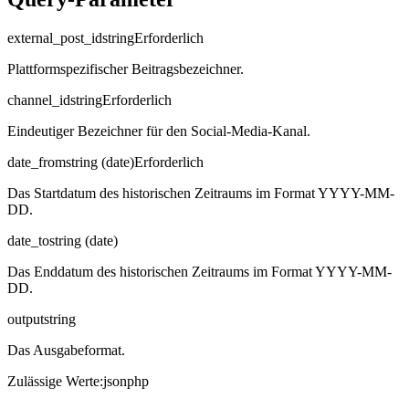
external_post_id
string
Erforderlich
Plattformspezifischer Beitragsbezeichner.
channel_id
string
Erforderlich
Eindeutiger Bezeichner für den Social-Media-Kanal.
date_from
string (date)
Erforderlich
Das Startdatum des historischen Zeitraums im Format YYYY-MM-
DD.
date_to
string (date)
Das Enddatum des historischen Zeitraums im Format YYYY-MM-
DD.
output
string
Das Ausgabeformat.
Zulässige Werte
:
json
php