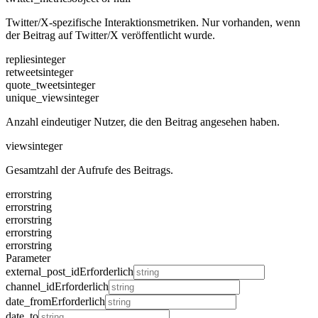
Twitter/X-spezifische Interaktionsmetriken. Nur vorhanden, wenn
der Beitrag auf Twitter/X veröffentlicht wurde.
replies
integer
retweets
integer
quote_tweets
integer
unique_views
integer
Anzahl eindeutiger Nutzer, die den Beitrag angesehen haben.
views
integer
Gesamtzahl der Aufrufe des Beitrags.
error
string
error
string
error
string
error
string
error
string
Parameter
external_post_id
Erforderlich
channel_id
Erforderlich
date_from
Erforderlich
date_to