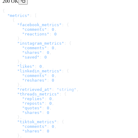
200 OK
{
  "metrics"
: [
    {
      "facebook_metrics"
: {
        "comments"
: 
0
,
        "reactions"
: 
0
      },
      "instagram_metrics"
: {
        "comments"
: 
0
,
        "shares"
: 
0
,
        "saved"
: 
0
      },
      "likes"
: 
0
,
      "linkedin_metrics"
: {
        "comments"
: 
0
,
        "reshares"
: 
0
      },
      "retrieved_at"
: 
"string"
,
      "threads_metrics"
: {
        "replies"
: 
0
,
        "reposts"
: 
0
,
        "quotes"
: 
0
,
        "shares"
: 
0
      },
      "tiktok_metrics"
: {
        "comments"
: 
0
,
        "shares"
: 
0
      },