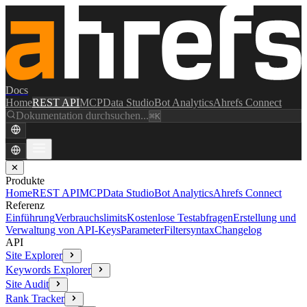
Docs
Home
REST API
MCP
Data Studio
Bot Analytics
Ahrefs Connect
Dokumentation durchsuchen...
⌘K
✕
Produkte
Home
REST API
MCP
Data Studio
Bot Analytics
Ahrefs Connect
Referenz
Einführung
Verbrauchslimits
Kostenlose Testabfragen
Erstellung und
Verwaltung von API-Keys
Parameter
Filtersyntax
Changelog
API
Site Explorer
Keywords Explorer
Site Audit
Rank Tracker