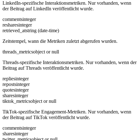
LinkedIn-spezifische Interaktionsmetriken. Nur vorhanden, wenn
der Beitrag auf LinkedIn veröffentlicht wurde.
comments
integer
reshares
integer
retrieved_at
string (date-time)
Zeitstempel, wann die Metriken zuletzt abgerufen wurden.
threads_metrics
object or null
Threads-spezifische Interaktionsmetriken. Nur vorhanden, wenn der
Beitrag auf Threads veröffentlicht wurde.
replies
integer
reposts
integer
quotes
integer
shares
integer
tiktok_metrics
object or null
TikTok-spezifische Engagement-Metriken. Nur vorhanden, wenn
der Beitrag auf TikTok veröffentlicht wurde.
comments
integer
shares
integer
twitter_metrics
object or null