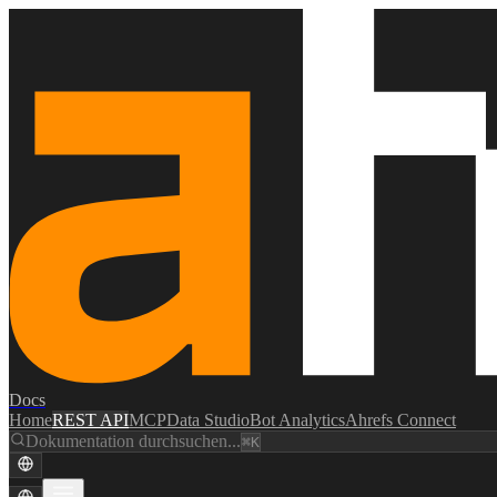
Docs
Home
REST API
MCP
Data Studio
Bot Analytics
Ahrefs Connect
Dokumentation durchsuchen...
⌘K