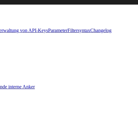
Verwaltung von API-Keys
Parameter
Filtersyntax
Changelog
nde interne Anker