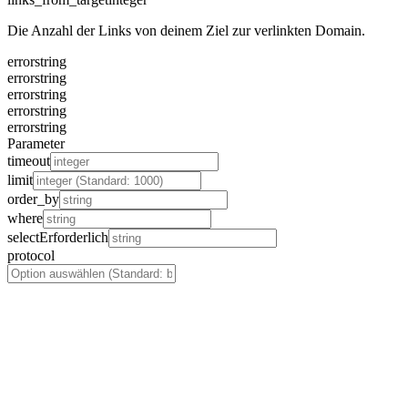
Die Anzahl der Links von deinem Ziel zur verlinkten Domain.
error
string
error
string
error
string
error
string
error
string
Parameter
timeout
limit
order_by
where
select
Erforderlich
protocol