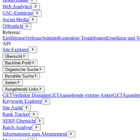
Web Analytics
GSC-Einblicke
Social Media
Öffentlich
Referenz
Einführung
Verbrauchslimits
Kostenlose Testabfragen
Erstellung und 
API
Site Explorer
Übersicht
Backlink-Profil
Organische Suche
Bezahlte Suche
Seiten
Ausgehende Links
GET
Verlinkte Domains
GET
Ausgehende externe Anker
GET
Ausgehe
Keywords Explorer
Site Audit
Rank Tracker
SERP-Übersicht
Batch-Analyse
Informationen zum Abonnement