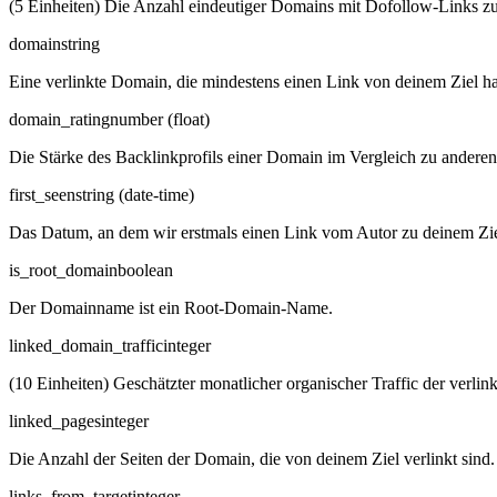
(5 Einheiten) Die Anzahl eindeutiger Domains mit Dofollow-Links zu
domain
string
Eine verlinkte Domain, die mindestens einen Link von deinem Ziel ha
domain_rating
number (float)
Die Stärke des Backlinkprofils einer Domain im Vergleich zu anderen
first_seen
string (date-time)
Das Datum, an dem wir erstmals einen Link vom Autor zu deinem Zi
is_root_domain
boolean
Der Domainname ist ein Root-Domain-Name.
linked_domain_traffic
integer
(10 Einheiten) Geschätzter monatlicher organischer Traffic der verli
linked_pages
integer
Die Anzahl der Seiten der Domain, die von deinem Ziel verlinkt sind.
links_from_target
integer