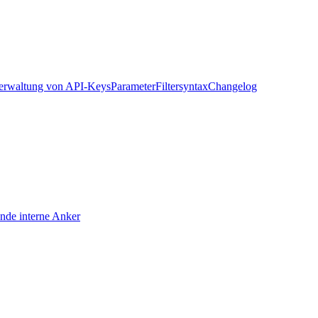
Verwaltung von API-Keys
Parameter
Filtersyntax
Changelog
nde interne Anker