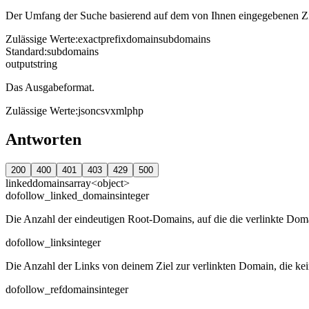
Der Umfang der Suche basierend auf dem von Ihnen eingegebenen Zi
Zulässige Werte
:
exact
prefix
domain
subdomains
Standard
:
subdomains
output
string
Das Ausgabeformat.
Zulässige Werte
:
json
csv
xml
php
Antworten
200
400
401
403
429
500
linkeddomains
array<object>
dofollow_linked_domains
integer
Die Anzahl der eindeutigen Root-Domains, auf die die verlinkte Dom
dofollow_links
integer
Die Anzahl der Links von deinem Ziel zur verlinkten Domain, die kei
dofollow_refdomains
integer