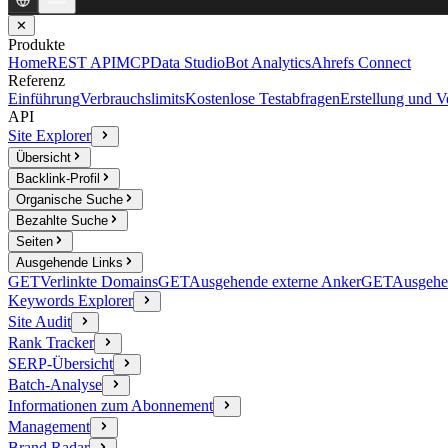
✕
Produkte
Home
REST API
MCP
Data Studio
Bot Analytics
Ahrefs Connect
Referenz
Einführung
Verbrauchslimits
Kostenlose Testabfragen
Erstellung und 
API
Site Explorer
Übersicht
Backlink-Profil
Organische Suche
Bezahlte Suche
Seiten
Ausgehende Links
GET
Verlinkte Domains
GET
Ausgehende externe Anker
GET
Ausgehe
Keywords Explorer
Site Audit
Rank Tracker
SERP-Übersicht
Batch-Analyse
Informationen zum Abonnement
Management
Brand Radar