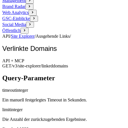
Management
Brand Radar
Web Analytics
GSC-Einblicke
Social Media
Öffentlich
API
/
Site Explorer
/
Ausgehende Links
/
Verlinkte Domains
API + MCP
GET
/v3/site-explorer
/linkeddomains
Query-Parameter
timeout
integer
Ein manuell festgelegtes Timeout in Sekunden.
limit
integer
Die Anzahl der zurückzugebenden Ergebnisse.