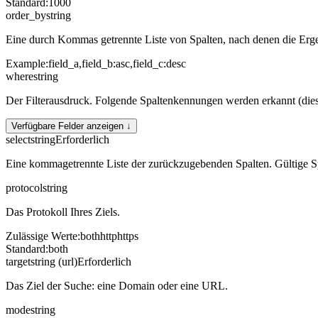
Standard
:
1000
order_by
string
Eine durch Kommas getrennte Liste von Spalten, nach denen die Erge
Example:
field_a,field_b:asc,field_c:desc
where
string
Der Filterausdruck. Folgende Spaltenkennungen werden erkannt (dies
Verfügbare Felder anzeigen ↓
select
string
Erforderlich
Eine kommagetrennte Liste der zurückzugebenden Spalten. Gültige 
protocol
string
Das Protokoll Ihres Ziels.
Zulässige Werte
:
both
http
https
Standard
:
both
target
string (url)
Erforderlich
Das Ziel der Suche: eine Domain oder eine URL.
mode
string