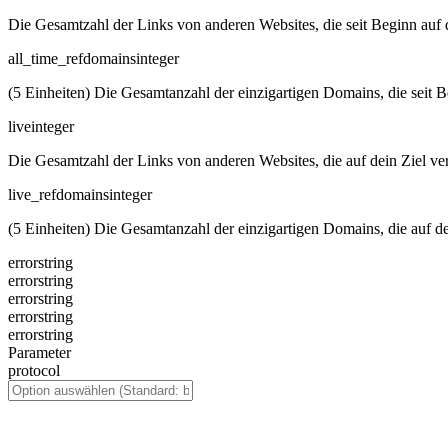
Die Gesamtzahl der Links von anderen Websites, die seit Beginn auf 
all_time_refdomains
integer
(5 Einheiten) Die Gesamtanzahl der einzigartigen Domains, die seit B
live
integer
Die Gesamtzahl der Links von anderen Websites, die auf dein Ziel ve
live_refdomains
integer
(5 Einheiten) Die Gesamtanzahl der einzigartigen Domains, die auf de
error
string
error
string
error
string
error
string
error
string
Parameter
protocol