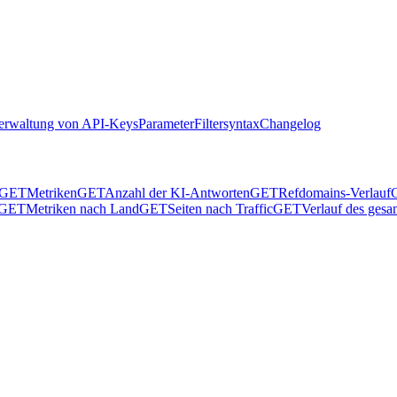
Verwaltung von API-Keys
Parameter
Filtersyntax
Changelog
GET
Metriken
GET
Anzahl der KI-Antworten
GET
Refdomains-Verlauf
GET
Metriken nach Land
GET
Seiten nach Traffic
GET
Verlauf des ges