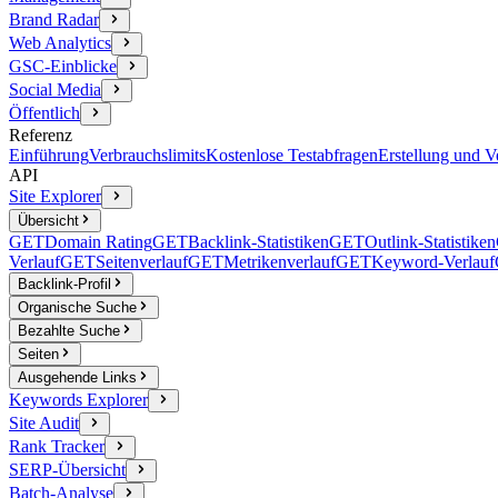
Brand Radar
Web Analytics
GSC-Einblicke
Social Media
Öffentlich
Referenz
Einführung
Verbrauchslimits
Kostenlose Testabfragen
Erstellung und 
API
Site Explorer
Übersicht
GET
Domain Rating
GET
Backlink-Statistiken
GET
Outlink-Statistiken
Verlauf
GET
Seitenverlauf
GET
Metrikenverlauf
GET
Keyword-Verlauf
Backlink-Profil
Organische Suche
Bezahlte Suche
Seiten
Ausgehende Links
Keywords Explorer
Site Audit
Rank Tracker
SERP-Übersicht
Batch-Analyse