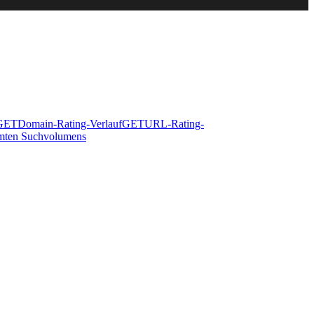
GET
Domain-Rating-Verlauf
GET
URL-Rating-
amten Suchvolumens