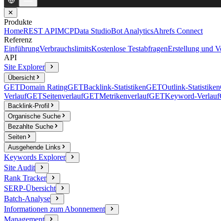
✕
Produkte
Home
REST API
MCP
Data Studio
Bot Analytics
Ahrefs Connect
Referenz
Einführung
Verbrauchslimits
Kostenlose Testabfragen
Erstellung und 
API
Site Explorer
Übersicht
GET
Domain Rating
GET
Backlink-Statistiken
GET
Outlink-Statistiken
Verlauf
GET
Seitenverlauf
GET
Metrikenverlauf
GET
Keyword-Verlauf
Backlink-Profil
Organische Suche
Bezahlte Suche
Seiten
Ausgehende Links
Keywords Explorer
Site Audit
Rank Tracker
SERP-Übersicht
Batch-Analyse
Informationen zum Abonnement
Management