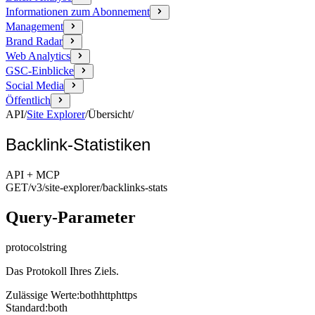
Informationen zum Abonnement
Management
Brand Radar
Web Analytics
GSC-Einblicke
Social Media
Öffentlich
API
/
Site Explorer
/
Übersicht
/
Backlink-Statistiken
API + MCP
GET
/v3/site-explorer
/backlinks-stats
Query-Parameter
protocol
string
Das Protokoll Ihres Ziels.
Zulässige Werte
:
both
http
https
Standard
:
both