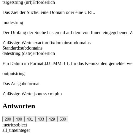
target
string (url)
Erforderlich
Das Ziel der Suche: eine Domain oder eine URL.
mode
string
Der Umfang der Suche basierend auf dem von Ihnen eingegebenen Zi
Zulässige Werte
:
exact
prefix
domain
subdomains
Standard
:
subdomains
date
string (date)
Erforderlich
Ein Datum im Format JJJJ-MM-TT, für das Kennzahlen gemeldet wer
output
string
Das Ausgabeformat.
Zulässige Werte
:
json
csv
xml
php
Antworten
200
400
401
403
429
500
metrics
object
all_time
integer