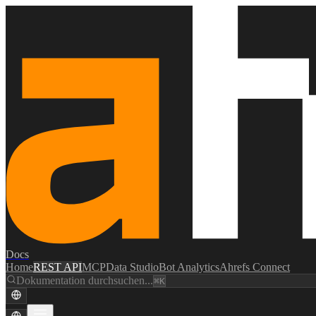
Docs
Home
REST API
MCP
Data Studio
Bot Analytics
Ahrefs Connect
Dokumentation durchsuchen...
⌘K