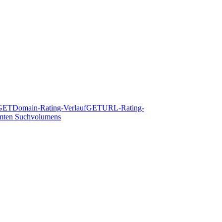
GET
Domain-Rating-Verlauf
GET
URL-Rating-
amten Suchvolumens