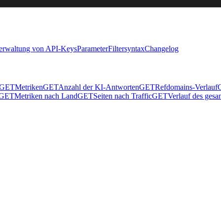
Verwaltung von API-Keys
Parameter
Filtersyntax
Changelog
GET
Metriken
GET
Anzahl der KI-Antworten
GET
Refdomains-Verlauf
GET
Metriken nach Land
GET
Seiten nach Traffic
GET
Verlauf des ges