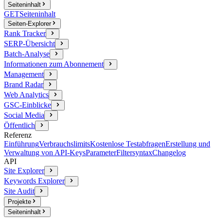
Seiteninhalt
GET
Seiteninhalt
Seiten-Explorer
Rank Tracker
SERP-Übersicht
Batch-Analyse
Informationen zum Abonnement
Management
Brand Radar
Web Analytics
GSC-Einblicke
Social Media
Öffentlich
Referenz
Einführung
Verbrauchslimits
Kostenlose Testabfragen
Erstellung und
Verwaltung von API-Keys
Parameter
Filtersyntax
Changelog
API
Site Explorer
Keywords Explorer
Site Audit
Projekte
Seiteninhalt