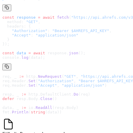
const
 response
 =
 await
 fetch
(
"
https://api.ahrefs.com/v3
  method: 
"GET"
,
  headers: {
    "Authorization"
: 
"Bearer $AHREFS_API_KEY"
,
    "Accept"
: 
"application/json"
  }
});
const
 data
 =
 await
 response.
json
();
console.
log
(data);
req, _ 
:=
 http.
NewRequest
(
"GET"
, 
"
https://api.ahrefs.co
req.Header.
Set
(
"Authorization"
, 
"Bearer $AHREFS_API_KEY
req.Header.
Set
(
"Accept"
, 
"application/json"
)
resp, _ 
:=
 http.DefaultClient.
Do
(req)
defer
 resp.Body.
Close
()
data, _ 
:=
 io.
ReadAll
(resp.Body)
fmt.
Println
(
string
(data))