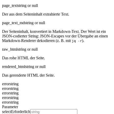
page_text
string or null
Der aus dem Seiteninhalt extrahierte Text.
page_text_md
string or null
Der Seiteninhalt, konvertiert in Markdown-Text. Der Wert ist ein
JSON-codierter String: JSON-Escapes vor der Übergabe an einen
Markdown-Renderer dekodieren (z. B. mit
).
jq -r
raw_html
string or null
Das rohe HTML der Seite.
rendered_html
string or null
Das gerenderte HTML der Seite.
error
string
error
string
error
string
error
string
error
string
Parameter
select
Erforderlich