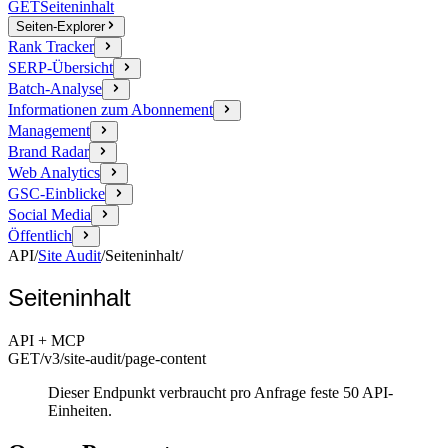
GET
Seiteninhalt
Seiten-Explorer
Rank Tracker
SERP-Übersicht
Batch-Analyse
Informationen zum Abonnement
Management
Brand Radar
Web Analytics
GSC-Einblicke
Social Media
Öffentlich
API
/
Site Audit
/
Seiteninhalt
/
Seiteninhalt
API + MCP
GET
/v3/site-audit
/page-content
Dieser Endpunkt verbraucht pro Anfrage feste 50 API-
Einheiten.