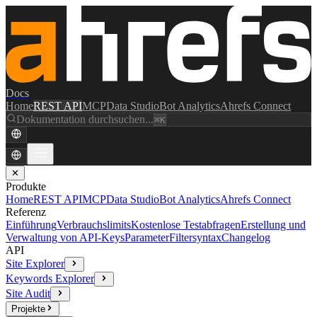
Docs
Home
REST API
MCP
Data Studio
Bot Analytics
Ahrefs Connect
Dokumentation durchsuchen...
⌘K
✕
Produkte
Home
REST API
MCP
Data Studio
Bot Analytics
Ahrefs Connect
Referenz
Einführung
Verbrauchslimits
Kostenlose Testabfragen
Erstellung und
Verwaltung von API-Keys
Parameter
Filtersyntax
Changelog
API
Site Explorer
Keywords Explorer
Site Audit
Projekte