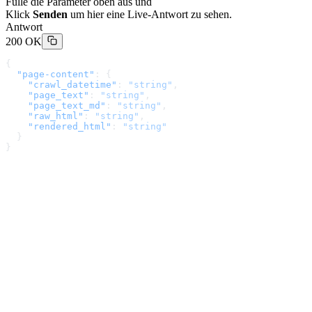
Fülle die Parameter oben aus und
Klick
Senden
um hier eine Live-Antwort zu sehen.
Antwort
200 OK
{
  "page-content"
: {
    "crawl_datetime"
: 
"string"
,
    "page_text"
: 
"string"
,
    "page_text_md"
: 
"string"
,
    "raw_html"
: 
"string"
,
    "rendered_html"
: 
"string"
  }
}