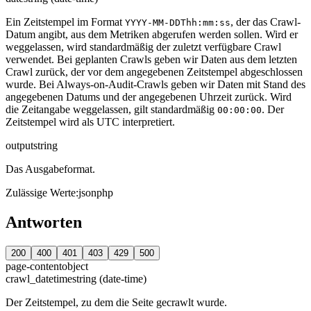
Ein Zeitstempel im Format
, der das Crawl-
YYYY-MM-DDThh:mm:ss
Datum angibt, aus dem Metriken abgerufen werden sollen. Wird er
weggelassen, wird standardmäßig der zuletzt verfügbare Crawl
verwendet. Bei geplanten Crawls geben wir Daten aus dem letzten
Crawl zurück, der vor dem angegebenen Zeitstempel abgeschlossen
wurde. Bei Always-on-Audit-Crawls geben wir Daten mit Stand des
angegebenen Datums und der angegebenen Uhrzeit zurück. Wird
die Zeitangabe weggelassen, gilt standardmäßig
. Der
00:00:00
Zeitstempel wird als UTC interpretiert.
output
string
Das Ausgabeformat.
Zulässige Werte
:
json
php
Antworten
200
400
401
403
429
500
page-content
object
crawl_datetime
string (date-time)
Der Zeitstempel, zu dem die Seite gecrawlt wurde.