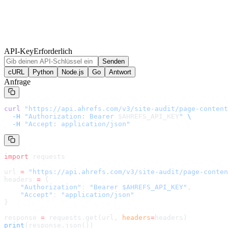
API-Key
Erforderlich
Senden
cURL
Python
Node.js
Go
Antwort
Anfrage
curl
 "
https://api.ahrefs.com/v3/site-audit/page-content
  -H
 "Authorization: Bearer 
$AHREFS_API_KEY
"
 \
  -H
 "Accept: application/json"
import
 requests
url 
=
 "
https://api.ahrefs.com/v3/site-audit/page-conten
headers 
=
 {
    "Authorization"
: 
"Bearer $AHREFS_API_KEY"
,
    "Accept"
: 
"application/json"
}
response 
=
 requests.get(url, 
headers
=
headers
)
print
(response.json())