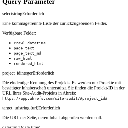
Query-Parameter
select
string
Erforderlich
Eine kommagetrennte Liste der zurückzugebenden Felder.
Verfügbare Felder:
crawl_datetime
page_text
page_text_md
raw_html
rendered_html
project_id
integer
Erforderlich
Die eindeutige Kennung des Projekts. Es werden nur Projekte mit
bestätigter Inhaberschaft unterstützt. Sie finden die Projekt-ID in der
URL Ihres Site-Audit-Projekts in Ahrefs:
https://app.ahrefs.com/site-audit/#project_id#
target_url
string (url)
Erforderlich
Die URL der Seite, deren Inhalt abgerufen werden soll.
date
string (date-time)