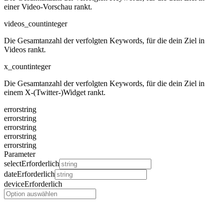
einer Video-Vorschau rankt.
videos_count
integer
Die Gesamtanzahl der verfolgten Keywords, für die dein Ziel in
Videos rankt.
x_count
integer
Die Gesamtanzahl der verfolgten Keywords, für die dein Ziel in
einem X-(Twitter-)Widget rankt.
error
string
error
string
error
string
error
string
error
string
Parameter
select
Erforderlich
date
Erforderlich
device
Erforderlich