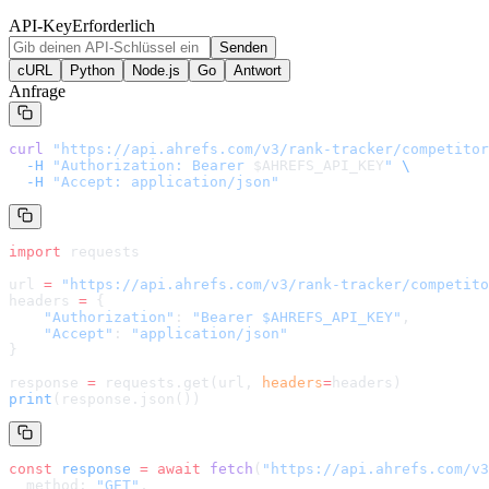
API-Key
Erforderlich
Senden
cURL
Python
Node.js
Go
Antwort
Anfrage
curl
 "
https://api.ahrefs.com/v3/rank-tracker/competitor
  -H
 "Authorization: Bearer 
$AHREFS_API_KEY
"
 \
  -H
 "Accept: application/json"
import
 requests
url 
=
 "
https://api.ahrefs.com/v3/rank-tracker/competito
headers 
=
 {
    "Authorization"
: 
"Bearer $AHREFS_API_KEY"
,
    "Accept"
: 
"application/json"
}
response 
=
 requests.get(url, 
headers
=
headers
)
print
(response.json())
const
 response
 =
 await
 fetch
(
"
https://api.ahrefs.com/v3
  method: 
"GET"
,