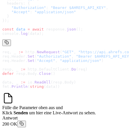
  headers: {
    "Authorization"
: 
"Bearer $AHREFS_API_KEY"
,
    "Accept"
: 
"application/json"
  }
});
const
 data
 =
 await
 response.
json
();
console.
log
(data);
req, _ 
:=
 http.
NewRequest
(
"GET"
, 
"
https://api.ahrefs.co
req.Header.
Set
(
"Authorization"
, 
"Bearer $AHREFS_API_KEY
req.Header.
Set
(
"Accept"
, 
"application/json"
)
resp, _ 
:=
 http.DefaultClient.
Do
(req)
defer
 resp.Body.
Close
()
data, _ 
:=
 io.
ReadAll
(resp.Body)
fmt.
Println
(
string
(data))
Fülle die Parameter oben aus und
Klick
Senden
um hier eine Live-Antwort zu sehen.
Antwort
200 OK