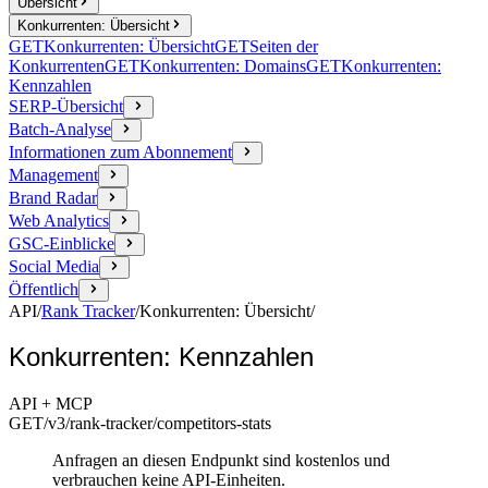
Übersicht
Konkurrenten: Übersicht
GET
Konkurrenten: Übersicht
GET
Seiten der
Konkurrenten
GET
Konkurrenten: Domains
GET
Konkurrenten:
Kennzahlen
SERP-Übersicht
Batch-Analyse
Informationen zum Abonnement
Management
Brand Radar
Web Analytics
GSC-Einblicke
Social Media
Öffentlich
API
/
Rank Tracker
/
Konkurrenten: Übersicht
/
Konkurrenten: Kennzahlen
API + MCP
GET
/v3/rank-tracker
/competitors-stats
Anfragen an diesen Endpunkt sind kostenlos und
verbrauchen keine API-Einheiten.