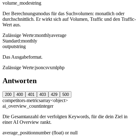
volume_mode
string
Der Berechnungsmodus für das Suchvolumen: monatlich oder
durchschnittlich. Er wirkt sich auf Volumen, Traffic und den Traffic-
Wert aus.
Zulässige Werte
:
monthly
average
Standard
:
monthly
output
string
Das Ausgabeformat.
Zulässige Werte
:
json
csv
xml
php
Antworten
200
400
401
403
429
500
competitors-metrics
array<object>
ai_overview_count
integer
Die Gesamtanzahl der verfolgten Keywords, für die dein Ziel in
einer AI Overview rankt.
average_position
number (float) or null