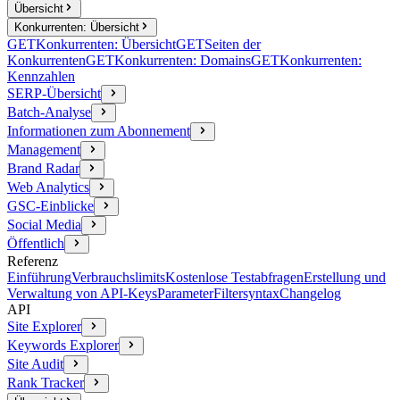
Übersicht
Konkurrenten: Übersicht
GET
Konkurrenten: Übersicht
GET
Seiten der
Konkurrenten
GET
Konkurrenten: Domains
GET
Konkurrenten:
Kennzahlen
SERP-Übersicht
Batch-Analyse
Informationen zum Abonnement
Management
Brand Radar
Web Analytics
GSC-Einblicke
Social Media
Öffentlich
Referenz
Einführung
Verbrauchslimits
Kostenlose Testabfragen
Erstellung und
Verwaltung von API-Keys
Parameter
Filtersyntax
Changelog
API
Site Explorer
Keywords Explorer
Site Audit
Rank Tracker