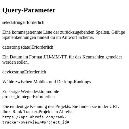
Query-Parameter
select
string
Erforderlich
Eine kommagetrennte Liste der zurückzugebenden Spalten. Gültige
Spaltenkennungen findest du im Antwort-Schema.
date
string (date)
Erforderlich
Ein Datum im Format JJJJ-MM-TT, für das Kennzahlen gemeldet
werden sollen.
device
string
Erforderlich
Wähle zwischen Mobile- und Desktop-Rankings.
Zulässige Werte
:
desktop
mobile
project_id
integer
Erforderlich
Die eindeutige Kennung des Projekts. Sie finden sie in der URL
Ihres Rank Tracker-Projekts in Ahrefs:
https://app.ahrefs.com/rank-
tracker/overview/#project_id#