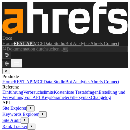
Docs
Home
REST API
MCP
Data Studio
Bot Analytics
Ahrefs Connect
Dokumentation durchsuchen...
⌘K
✕
Produkte
Home
REST API
MCP
Data Studio
Bot Analytics
Ahrefs Connect
Referenz
Einführung
Verbrauchslimits
Kostenlose Testabfragen
Erstellung und
Verwaltung von API-Keys
Parameter
Filtersyntax
Changelog
API
Site Explorer
Keywords Explorer
Site Audit
Rank Tracker