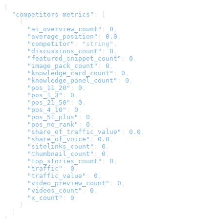
{
  "competitors-metrics"
: [
    {
      "ai_overview_count"
: 
0
,
      "average_position"
: 
0.0
,
      "competitor"
: 
"string"
,
      "discussions_count"
: 
0
,
      "featured_snippet_count"
: 
0
,
      "image_pack_count"
: 
0
,
      "knowledge_card_count"
: 
0
,
      "knowledge_panel_count"
: 
0
,
      "pos_11_20"
: 
0
,
      "pos_1_3"
: 
0
,
      "pos_21_50"
: 
0
,
      "pos_4_10"
: 
0
,
      "pos_51_plus"
: 
0
,
      "pos_no_rank"
: 
0
,
      "share_of_traffic_value"
: 
0.0
,
      "share_of_voice"
: 
0.0
,
      "sitelinks_count"
: 
0
,
      "thumbnail_count"
: 
0
,
      "top_stories_count"
: 
0
,
      "traffic"
: 
0
,
      "traffic_value"
: 
0
,
      "video_preview_count"
: 
0
,
      "videos_count"
: 
0
,
      "x_count"
: 
0
    }
  ]