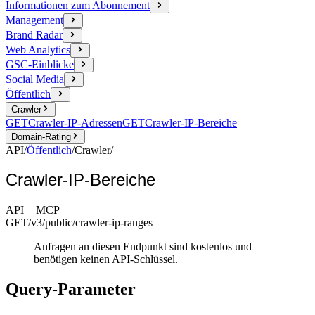
Informationen zum Abonnement
Management
Brand Radar
Web Analytics
GSC-Einblicke
Social Media
Öffentlich
Crawler
GET
Crawler-IP-Adressen
GET
Crawler-IP-Bereiche
Domain-Rating
API
/
Öffentlich
/
Crawler
/
Crawler-IP-Bereiche
API + MCP
GET
/v3/public
/crawler-ip-ranges
Anfragen an diesen Endpunkt sind kostenlos und
benötigen keinen API-Schlüssel.
Query-Parameter