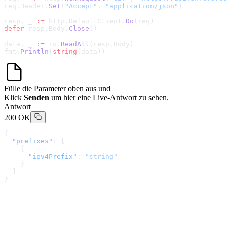
req.Header.
Set
(
"Accept"
, 
"application/json"
)
resp, _ 
:=
 http.DefaultClient.
Do
(req)
defer
 resp.Body.
Close
()
data, _ 
:=
 io.
ReadAll
(resp.Body)
fmt.
Println
(
string
(data))
Fülle die Parameter oben aus und
Klick
Senden
um hier eine Live-Antwort zu sehen.
Antwort
200 OK
{
  "prefixes"
: [
    {
      "ipv4Prefix"
: 
"string"
    }
  ]
}