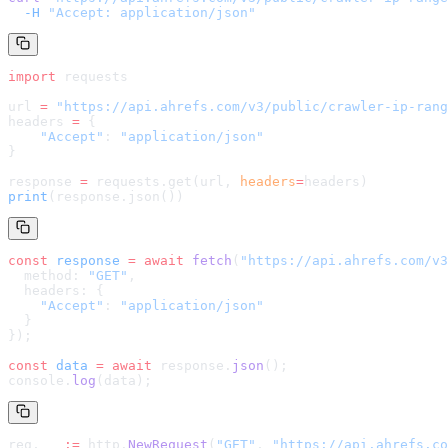
  -H
 "Accept: application/json"
import
 requests
url 
=
 "
https://api.ahrefs.com/v3/public/crawler-ip-rang
headers 
=
 {
    "Accept"
: 
"application/json"
}
response 
=
 requests.get(url, 
headers
=
headers
)
print
(response.json())
const
 response
 =
 await
 fetch
(
"
https://api.ahrefs.com/v3
  method: 
"GET"
,
  headers: {
    "Accept"
: 
"application/json"
  }
});
const
 data
 =
 await
 response.
json
();
console.
log
(data);
req, _ 
:=
 http.
NewRequest
(
"GET"
, 
"
https://api.ahrefs.co