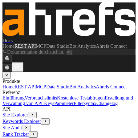
Docs
Home
REST API
MCP
Data Studio
Bot Analytics
Ahrefs Connect
Dokumentation durchsuchen...
⌘K
✕
Produkte
Home
REST API
MCP
Data Studio
Bot Analytics
Ahrefs Connect
Referenz
Einführung
Verbrauchslimits
Kostenlose Testabfragen
Erstellung und
Verwaltung von API-Keys
Parameter
Filtersyntax
Changelog
API
Site Explorer
Keywords Explorer
Site Audit
Rank Tracker