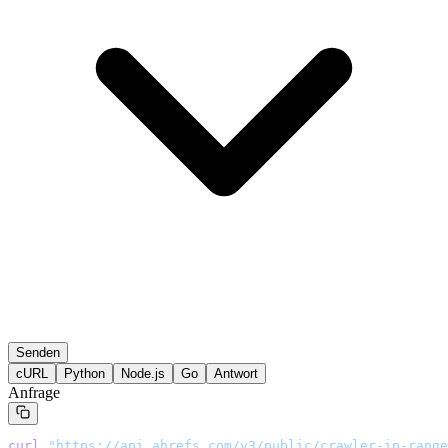
Senden
cURL
Python
Node.js
Go
Antwort
Anfrage
curl
 "
https://api.ahrefs.com/v3/public/crawler-ip-range