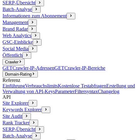
SERP-Übersicht
Batch-Analyse
Informationen zum Abonnement
Management
Brand Radar
Web Analytics
GSC-Einblicke
Social Media
Öffentlich
Crawler
GET
Crawler-IP-Adressen
GET
Crawler-IP-Bereiche
Domain-Rating
Referenz
Einführung
Verbrauchslimits
Kostenlose Testabfragen
Erstellung und
Verwaltung von API-Keys
Parameter
Filtersyntax
Changelog
API
Site Explorer
Keywords Explorer
Site Audit
Rank Tracker
SERP-Übersicht
Batch-Analyse