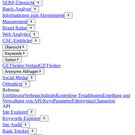
SERP-Übersicht
Batch-Analyse
Informationen zum Abonnement
Management
Brand Radar
Web Analytics
GSC-Einblicke
Übersicht
Keywords
Seiten
GET
Seiten-Verlauf
GET
Seiten
Anonyme Abfragen
Social Media
Öffentlich
Referenz
Einführung
Verbrauchslimits
Kostenlose Testabfragen
Erstellung und
Verwaltung von API-Keys
Parameter
Filtersyntax
Changelog
API
Site Explorer
Keywords Explorer
Site Audit
Rank Tracker