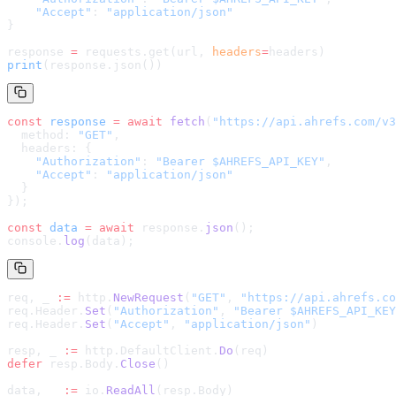
    "Accept"
: 
"application/json"
}
response 
=
 requests.get(url, 
headers
=
headers
)
print
(response.json())
const
 response
 =
 await
 fetch
(
"
https://api.ahrefs.com/v3
  method: 
"GET"
,
  headers: {
    "Authorization"
: 
"Bearer $AHREFS_API_KEY"
,
    "Accept"
: 
"application/json"
  }
});
const
 data
 =
 await
 response.
json
();
console.
log
(data);
req, _ 
:=
 http.
NewRequest
(
"GET"
, 
"
https://api.ahrefs.co
req.Header.
Set
(
"Authorization"
, 
"Bearer $AHREFS_API_KEY
req.Header.
Set
(
"Accept"
, 
"application/json"
)
resp, _ 
:=
 http.DefaultClient.
Do
(req)
defer
 resp.Body.
Close
()
data, _ 
:=
 io.
ReadAll
(resp.Body)