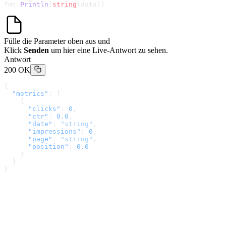
fmt.
Println
(
string
(data))
Fülle die Parameter oben aus und
Klick
Senden
um hier eine Live-Antwort zu sehen.
Antwort
200 OK
{
  "metrics"
: [
    {
      "clicks"
: 
0
,
      "ctr"
: 
0.0
,
      "date"
: 
"string"
,
      "impressions"
: 
0
,
      "page"
: 
"string"
,
      "position"
: 
0.0
    }
  ]
}