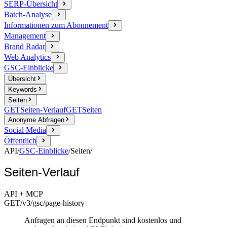
SERP-Übersicht
Batch-Analyse
Informationen zum Abonnement
Management
Brand Radar
Web Analytics
GSC-Einblicke
Übersicht
Keywords
Seiten
GET
Seiten-Verlauf
GET
Seiten
Anonyme Abfragen
Social Media
Öffentlich
API
/
GSC-Einblicke
/
Seiten
/
Seiten-Verlauf
API + MCP
GET
/v3/gsc
/page-history
Anfragen an diesen Endpunkt sind kostenlos und