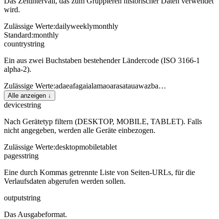
Das Zeitintervall, das zum Gruppieren historischer Daten verwendet
wird.
Zulässige Werte
:
daily
weekly
monthly
Standard
:
monthly
country
string
Ein aus zwei Buchstaben bestehender Ländercode (ISO 3166-1
alpha-2).
Zulässige Werte
:
ad
ae
af
ag
ai
al
am
ao
ar
as
at
au
aw
az
ba
…
Alle anzeigen ↓
device
string
Nach Gerätetyp filtern (DESKTOP, MOBILE, TABLET). Falls
nicht angegeben, werden alle Geräte einbezogen.
Zulässige Werte
:
desktop
mobile
tablet
pages
string
Eine durch Kommas getrennte Liste von Seiten-URLs, für die
Verlaufsdaten abgerufen werden sollen.
output
string
Das Ausgabeformat.