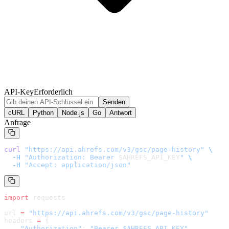
API-Key
Erforderlich
Senden
cURL
Python
Node.js
Go
Antwort
Anfrage
curl
 "
https://api.ahrefs.com/v3/gsc/page-history
"
 \
  -H
 "Authorization: Bearer 
$AHREFS_API_KEY
"
 \
  -H
 "Accept: application/json"
import
 requests
url 
=
 "
https://api.ahrefs.com/v3/gsc/page-history
"
headers 
=
 {
    "Authorization"
: 
"Bearer $AHREFS_API_KEY"
,