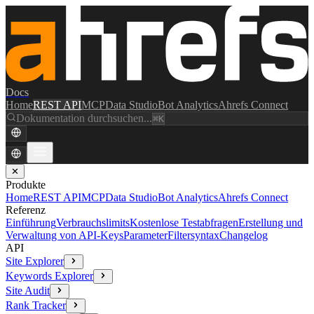
Docs
Home
REST API
MCP
Data Studio
Bot Analytics
Ahrefs Connect
Dokumentation durchsuchen...
⌘K
✕
Produkte
Home
REST API
MCP
Data Studio
Bot Analytics
Ahrefs Connect
Referenz
Einführung
Verbrauchslimits
Kostenlose Testabfragen
Erstellung und
Verwaltung von API-Keys
Parameter
Filtersyntax
Changelog
API
Site Explorer
Keywords Explorer
Site Audit
Rank Tracker