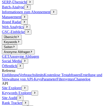
SERP-Übersicht
Batch-Analyse
Informationen zum Abonnement
Management
Brand Radar
Web Analytics
GSC-Einblicke
Übersicht
Keywords
Seiten
Anonyme Abfragen
GET
Anonyme Abfragen
Social Media
Öffentlich
Referenz
Einführung
Verbrauchslimits
Kostenlose Testabfragen
Erstellung und
Verwaltung von API-Keys
Parameter
Filtersyntax
Changelog
API
Site Explorer
Keywords Explorer
Site Audit
Rank Tracker