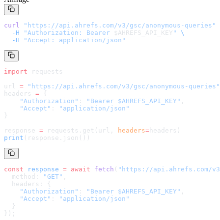
curl
 "
https://api.ahrefs.com/v3/gsc/anonymous-queries
"
 
  -H
 "Authorization: Bearer 
$AHREFS_API_KEY
"
 \
  -H
 "Accept: application/json"
import
 requests
url 
=
 "
https://api.ahrefs.com/v3/gsc/anonymous-queries
"
headers 
=
 {
    "Authorization"
: 
"Bearer $AHREFS_API_KEY"
,
    "Accept"
: 
"application/json"
}
response 
=
 requests.get(url, 
headers
=
headers
)
print
(response.json())
const
 response
 =
 await
 fetch
(
"
https://api.ahrefs.com/v3
  method: 
"GET"
,
  headers: {
    "Authorization"
: 
"Bearer $AHREFS_API_KEY"
,
    "Accept"
: 
"application/json"
  }
});