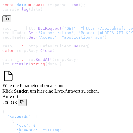
const
 data
 =
 await
 response.
json
();
console.
log
(data);
req, _ 
:=
 http.
NewRequest
(
"GET"
, 
"
https://api.ahrefs.co
req.Header.
Set
(
"Authorization"
, 
"Bearer $AHREFS_API_KEY
req.Header.
Set
(
"Accept"
, 
"application/json"
)
resp, _ 
:=
 http.DefaultClient.
Do
(req)
defer
 resp.Body.
Close
()
data, _ 
:=
 io.
ReadAll
(resp.Body)
fmt.
Println
(
string
(data))
Fülle die Parameter oben aus und
Klick
Senden
um hier eine Live-Antwort zu sehen.
Antwort
200 OK
{
  "keywords"
: [
    {
      "cpc"
: 
0
,
      "keyword"
: 
"string"
,