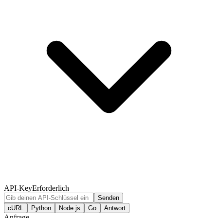
API-Key
Erforderlich
Senden
cURL
Python
Node.js
Go
Antwort
Anfrage