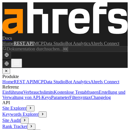
Docs
Home
REST API
MCP
Data Studio
Bot Analytics
Ahrefs Connect
Dokumentation durchsuchen...
⌘K
✕
Produkte
Home
REST API
MCP
Data Studio
Bot Analytics
Ahrefs Connect
Referenz
Einführung
Verbrauchslimits
Kostenlose Testabfragen
Erstellung und
Verwaltung von API-Keys
Parameter
Filtersyntax
Changelog
API
Site Explorer
Keywords Explorer
Site Audit
Rank Tracker