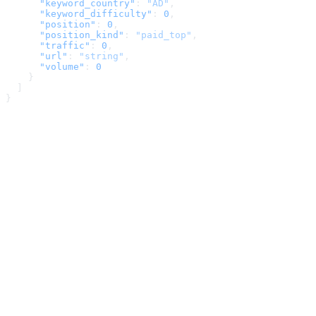
      "keyword_country"
: 
"AD"
,
      "keyword_difficulty"
: 
0
,
      "position"
: 
0
,
      "position_kind"
: 
"paid_top"
,
      "traffic"
: 
0
,
      "url"
: 
"string"
,
      "volume"
: 
0
    }
  ]
}