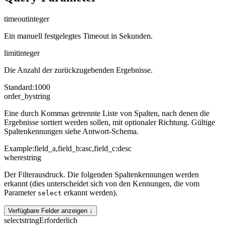
timeout
integer
Ein manuell festgelegtes Timeout in Sekunden.
limit
integer
Die Anzahl der zurückzugebenden Ergebnisse.
Standard
:
1000
order_by
string
Eine durch Kommas getrennte Liste von Spalten, nach denen die
Ergebnisse sortiert werden sollen, mit optionaler Richtung. Gültige
Spaltenkennungen siehe Antwort-Schema.
Example:
field_a,field_b:asc,field_c:desc
where
string
Der Filterausdruck. Die folgenden Spaltenkennungen werden
erkannt (dies unterscheidet sich von den Kennungen, die vom
Parameter
erkannt werden).
select
Verfügbare Felder anzeigen ↓
select
string
Erforderlich