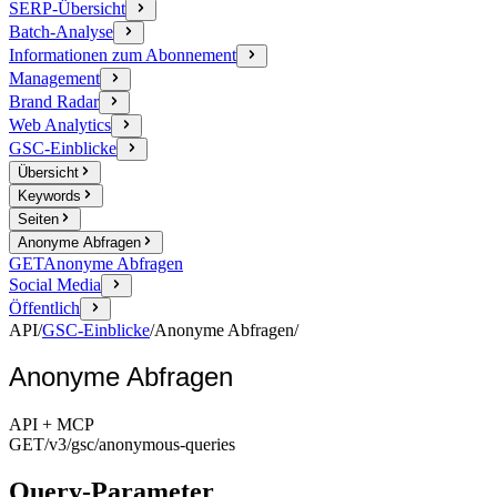
SERP-Übersicht
Batch-Analyse
Informationen zum Abonnement
Management
Brand Radar
Web Analytics
GSC-Einblicke
Übersicht
Keywords
Seiten
Anonyme Abfragen
GET
Anonyme Abfragen
Social Media
Öffentlich
API
/
GSC-Einblicke
/
Anonyme Abfragen
/
Anonyme Abfragen
API + MCP
GET
/v3/gsc
/anonymous-queries
Query-Parameter