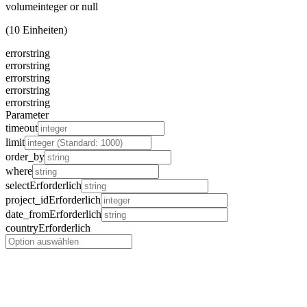
volume
integer or null
(10 Einheiten)
error
string
error
string
error
string
error
string
error
string
Parameter
timeout
limit
order_by
where
select
Erforderlich
project_id
Erforderlich
date_from
Erforderlich
country
Erforderlich