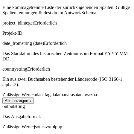
Eine kommagetrennte Liste der zurückzugebenden Spalten. Gültige
Spaltenkennungen findest du im Antwort-Schema.
project_id
integer
Erforderlich
Projekt-ID
date_from
string (date)
Erforderlich
Das Startdatum des historischen Zeitraums im Format YYYY-MM-
DD.
country
string
Erforderlich
Ein aus zwei Buchstaben bestehender Ländercode (ISO 3166-1
alpha-2).
Zulässige Werte
:
ad
ae
af
ag
ai
al
am
ao
ar
as
at
au
aw
az
ba
…
Alle anzeigen ↓
output
string
Das Ausgabeformat.
Zulässige Werte
:
json
csv
xml
php