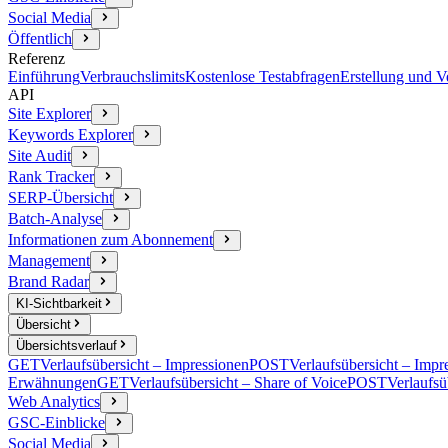
Social Media
Öffentlich
Referenz
Einführung
Verbrauchslimits
Kostenlose Testabfragen
Erstellung und 
API
Site Explorer
Keywords Explorer
Site Audit
Rank Tracker
SERP-Übersicht
Batch-Analyse
Informationen zum Abonnement
Management
Brand Radar
KI-Sichtbarkeit
Übersicht
Übersichtsverlauf
GET
Verlaufsübersicht – Impressionen
POST
Verlaufsübersicht – Impr
Erwähnungen
GET
Verlaufsübersicht – Share of Voice
POST
Verlaufsü
Web Analytics
GSC-Einblicke
Social Media