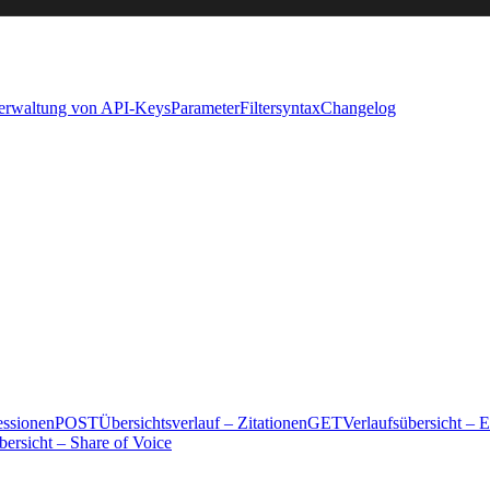
Verwaltung von API-Keys
Parameter
Filtersyntax
Changelog
essionen
POST
Übersichtsverlauf – Zitationen
GET
Verlaufsübersicht –
bersicht – Share of Voice