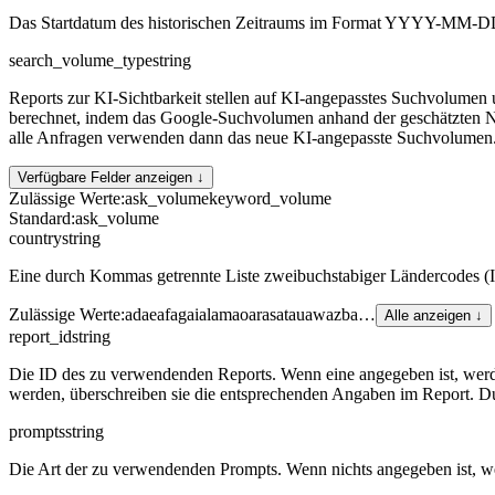
Das Startdatum des historischen Zeitraums im Format YYYY-MM-D
search_volume_type
string
Reports zur KI-Sichtbarkeit stellen auf KI-angepasstes Suchvolumen
berechnet, indem das Google-Suchvolumen anhand der geschätzten Nut
alle Anfragen verwenden dann das neue KI-angepasste Suchvolumen
Verfügbare Felder anzeigen ↓
Zulässige Werte
:
ask_volume
keyword_volume
Standard
:
ask_volume
country
string
Eine durch Kommas getrennte Liste zweibuchstabiger Ländercodes (
Zulässige Werte
:
ad
ae
af
ag
ai
al
am
ao
ar
as
at
au
aw
az
ba
…
Alle anzeigen ↓
report_id
string
Die ID des zu verwendenden Reports. Wenn eine angegeben ist, wer
werden, überschreiben sie die entsprechenden Angaben im Report. Du
prompts
string
Die Art der zu verwendenden Prompts. Wenn nichts angegeben ist, w