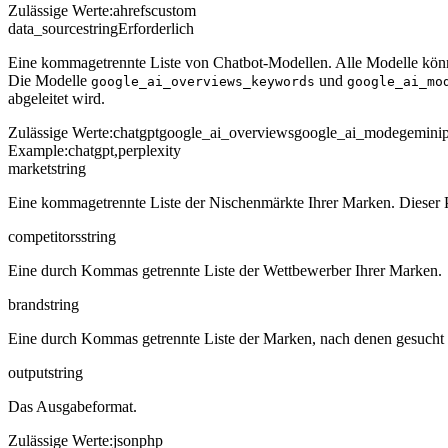
Zulässige Werte
:
ahrefs
custom
data_source
string
Erforderlich
Eine kommagetrennte Liste von Chatbot-Modellen. Alle Modelle kön
Die Modelle
und
google_ai_overviews_keywords
google_ai_mo
abgeleitet wird.
Zulässige Werte
:
chatgpt
google_ai_overviews
google_ai_mode
gemini
Example:
chatgpt,perplexity
market
string
Eine kommagetrennte Liste der Nischenmärkte Ihrer Marken. Dieser 
competitors
string
Eine durch Kommas getrennte Liste der Wettbewerber Ihrer Marken.
brand
string
Eine durch Kommas getrennte Liste der Marken, nach denen gesucht we
output
string
Das Ausgabeformat.
Zulässige Werte
:
json
php