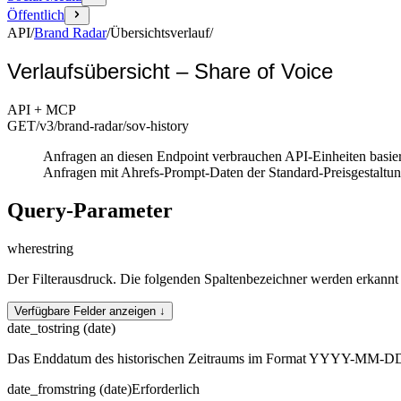
Öffentlich
API
/
Brand Radar
/
Übersichtsverlauf
/
Verlaufsübersicht – Share of Voice
API + MCP
GET
/v3/brand-radar
/sov-history
Anfragen an diesen Endpoint verbrauchen API-Einheiten basi
Anfragen mit Ahrefs-Prompt-Daten der Standard-Preisgestaltun
Query-Parameter
where
string
Der Filterausdruck. Die folgenden Spaltenbezeichner werden erkannt
Verfügbare Felder anzeigen ↓
date_to
string (date)
Das Enddatum des historischen Zeitraums im Format YYYY-MM-D
date_from
string (date)
Erforderlich