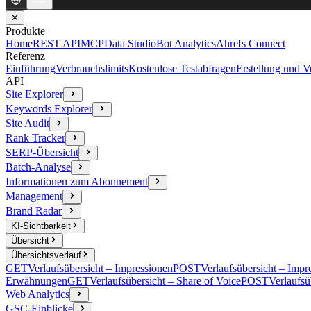
✕
Produkte
Home
REST API
MCP
Data Studio
Bot Analytics
Ahrefs Connect
Referenz
Einführung
Verbrauchslimits
Kostenlose Testabfragen
Erstellung und 
API
Site Explorer
Keywords Explorer
Site Audit
Rank Tracker
SERP-Übersicht
Batch-Analyse
Informationen zum Abonnement
Management
Brand Radar
KI-Sichtbarkeit
Übersicht
Übersichtsverlauf
GET
Verlaufsübersicht – Impressionen
POST
Verlaufsübersicht – Impr
Erwähnungen
GET
Verlaufsübersicht – Share of Voice
POST
Verlaufsü
Web Analytics
GSC-Einblicke