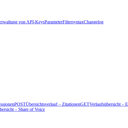
Verwaltung von API-Keys
Parameter
Filtersyntax
Changelog
essionen
POST
Übersichtsverlauf – Zitationen
GET
Verlaufsübersicht –
bersicht – Share of Voice