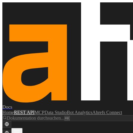
Docs
Home
REST API
MCP
Data Studio
Bot Analytics
Ahrefs Connect
Dokumentation durchsuchen...
⌘K