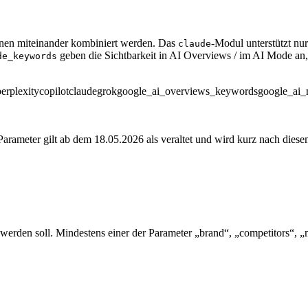
nen miteinander kombiniert werden. Das
-Modul unterstützt nu
claude
geben die Sichtbarkeit in AI Overviews / im AI Mode an
de_keywords
perplexity
copilot
claude
grok
google_ai_overviews_keywords
google_ai
Parameter gilt ab dem 18.05.2026 als veraltet und wird kurz nach die
rden soll. Mindestens einer der Parameter „brand“, „competitors“, „ma